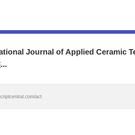
ional Journal of Applied Cerami
..
criptcentral.com/act