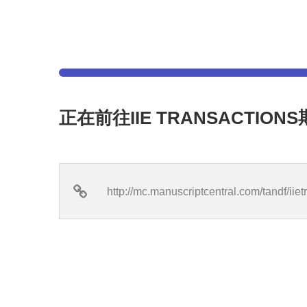
正在前往IIE TRANSACTIO
http://mc.manuscriptcentral.com/tandf/iie