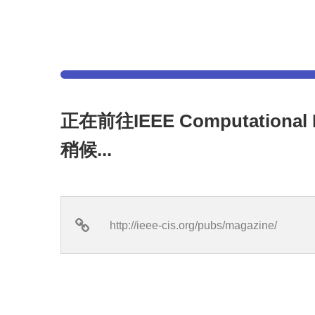
正在前往IEEE Computational
稍候...
http://ieee-cis.org/pubs/magazine/