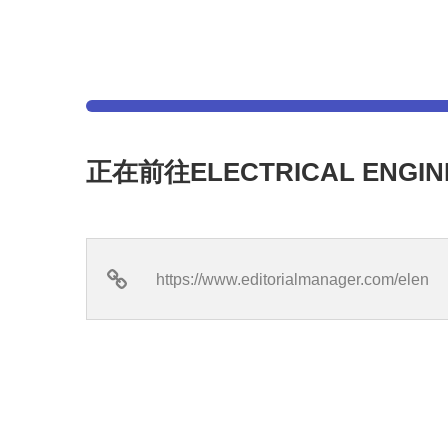
正在前往ELECTRICAL ENGI
https://www.editorialmanager.com/elen