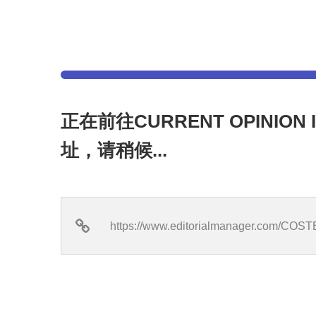
正在前往CURRENT OPINION 
址，请稍候...
https://www.editorialmanager.com/COST