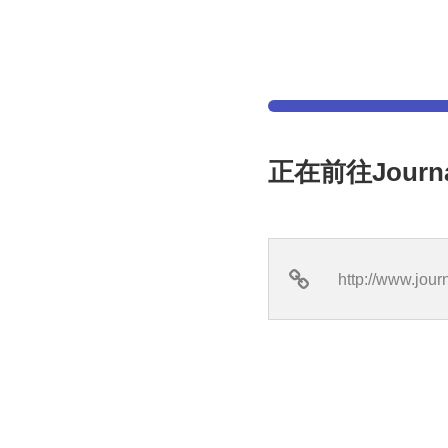
正在前往Journal
http://www.jour