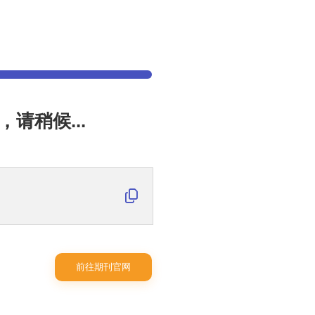
网，请稍候...