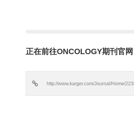
正在前往ONCOLOGY期刊官网，
http://www.karger.com/Journal/Home/22