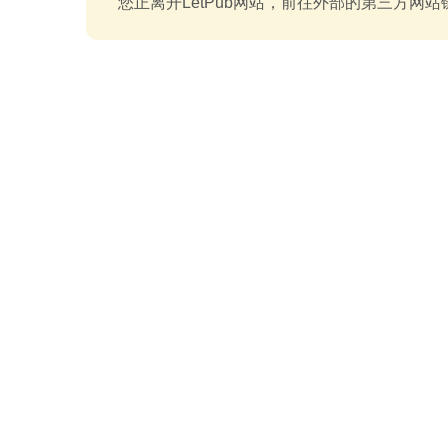
您正离开LetPub网站，前往外部的第三方