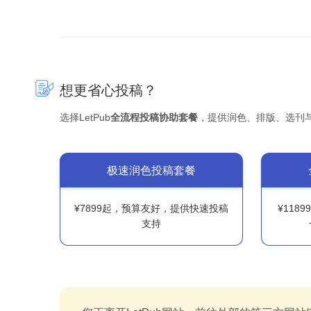
想更省心投稿？
选择LetPub
全流程投稿协助套餐
，提供润色、排版、选刊
极速润色投稿套餐
¥7899起，预算友好，提供快速投稿
¥118
支持