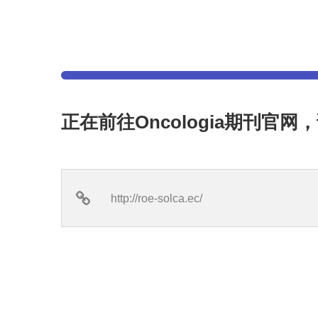
正在前往Oncologia期刊官网，
http://roe-solca.ec/