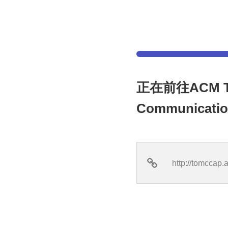
正在前往ACM Tran
Communicati
http://tomccap.