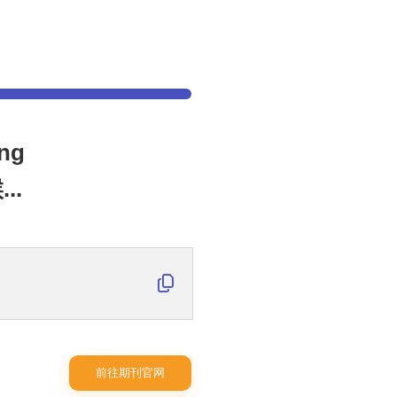
ng
..