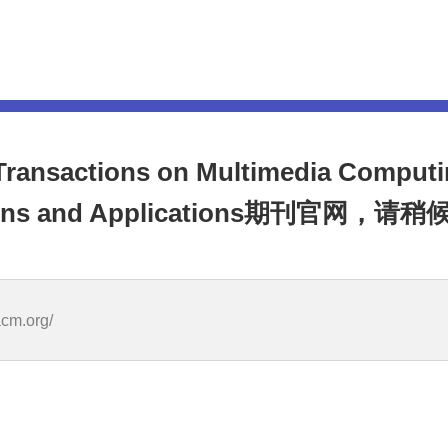
sactions on Multimedia Computi
ons and Applications期刊官网，请稍候.
acm.org/