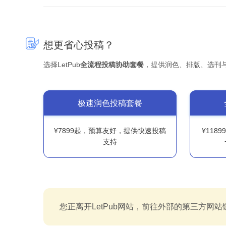
想更省心投稿？
选择LetPub
全流程投稿协助套餐
，提供润色、排版、选刊
极速润色投稿套餐
¥7899起，预算友好，提供快速投稿
¥118
支持
您正离开LetPub网站，前往外部的第三方