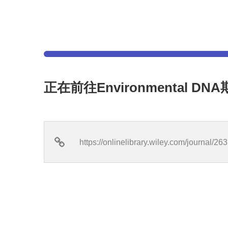
正在前往Environmental DN
https://onlinelibrary.wiley.com/journal/2