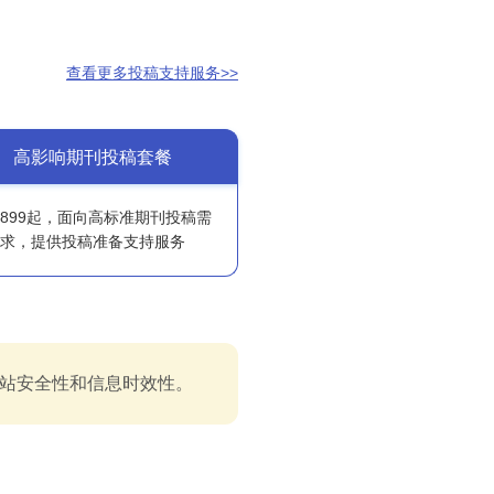
查看更多投稿支持服务>>
高影响期刊投稿套餐
6899起，面向高标准期刊投稿需
求，提供投稿准备支持服务
网站安全性和信息时效性。