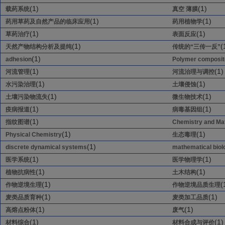
(1)
(1)
载药系统
真空 薄膜
(1)
(1)
药用草药及自然产品的临床应用
药用植物学
(1)
(1)
草药治疗
表面反应
(1)
(
天然产物结构分析及提纯
传统的“三传一反”
(1)
adhesion
Polymer composit
(1)
(1)
河流管理
河流治理与调控
(1)
(1)
水污染治理
土壤侵蚀
(1)
(1)
土壤污染物流失
微生物技术
(1)
(1)
疫病报道
病毒基因组
(1)
指纹图谱
Chemistry and Mat
(1)
(1)
Physical Chemistry
生态毒理
(1)
discrete dynamical systems
mathematical biol
(1)
(1)
医学系统
医学物理学
(1)
(1)
植物抗病性
土木结构
(1)
(
作物逆境生理
作物逆境品质生理
(1)
(1)
麦类品质育种
麦类加工品质
(1)
(1)
高熔点粉体
废气
(1)
(1)
材料综合
材料合成与评价