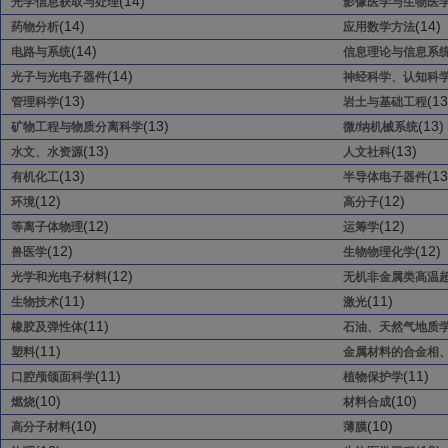
(14)
光学信息获取与处理
影像医学与生物医
(14)
(14)
药物分析
应用数学方法
(14)
电路与系统
信息理论与信息系
(14)
光子与光电子器件
神经科学、认知科
(13)
(13
管理科学
岩土与基础工程
(13)
(13)
矿物工程与物质分离科学
微/纳机械系统
(13)
(13)
水文、水资源
人文社科
(13)
(13
有机化工
半导体电子器件
(12)
(12)
环境
高分子
(12)
(12)
等离子体物理
运筹学
(12)
(12)
兽医学
生物物理化学
(12)
光学和光电子材料
无机非金属类高温
(11)
(11)
生物技术
激光
(11)
橡胶及弹性体
石油、天然气地质
(11)
塑料
金属材料的合金相
(11)
(11)
口腔颅颌面科学
植物保护学
(10)
(10)
燃烧
材料合成
(10)
(10)
高分子材料
薄膜