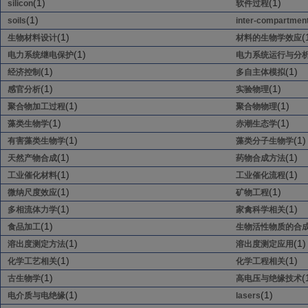
(1)
(1)
silicon
软件过程
(1)
soils
inter-compartmen
(1)
(
生物材料设计
材料的生物学效应
(1)
电力系统继电保护
电力系统运行与分
(1)
(1)
经济控制
多自主体模拟
(1)
(1)
感官分析
实验物理
(1)
(1)
聚合物加工过程
聚合物物理
(1)
(1)
藻类生物学
赤潮生态学
(1)
(1)
有害藻类生物学
藻类分子生物学
(1)
(1)
天然产物合成
药物合成方法
(1)
(1)
工业催化材料
工业催化流程
(1)
(1)
微纳尺度效应
矿物工程
(1)
(1)
多相流体力学
家禽科学相关
(1)
食品加工
生物活性物质的合
(1)
(1)
溶出度测定方法
溶出度测定应用
(1)
(1)
化学工艺相关
化学工程相关
(1)
(
古生物学
高电压与绝缘技术
(1)
(1)
电介质与电绝缘
lasers