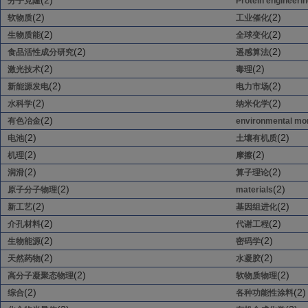
(2)
分子克隆
Protein engineeri
(2)
(2)
软物质
工业催化
(2)
(2)
生物质能
全球变化
(2)
(2)
食品活性成分研究
遥感算法
(2)
(2)
激光技术
毒理
(2)
(2)
新能源发电
电力市场
(2)
(2)
水科学
纳米化学
(2)
有色冶金
environmental mon
(2)
(2)
电池
土壤有机质
(2)
(2)
机理
摩擦
(2)
(2)
润滑
算子理论
(2)
(2)
原子分子物理
materials
(2)
(2)
新工艺
基因组进化
(2)
(2)
介孔材料
代谢工程
(2)
(2)
生物能源
密码学
(2)
(2)
天然药物
水凝胶
(2)
(2)
高分子凝聚态物理
软物质物理
(2)
(2)
综合
各种功能性涂料