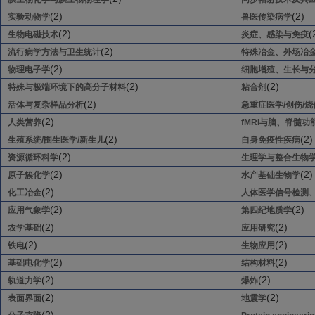
(2)
(2)
实验动物学
兽医传染病学
(2)
(
生物电磁技术
炎症、感染与免疫
(2)
流行病学方法与卫生统计
特殊冶金、外场冶
(2)
物理电子学
细胞增殖、生长与
(2)
(2)
特殊与极端环境下的高分子材料
粘合剂
(2)
活体与复杂样品分析
急重症医学/创伤/
(2)
人类营养
fMRI与脑、脊髓
(2)
(2)
生殖系统/围生医学/新生儿
自身免疫性疾病
(2)
资源循环科学
生理学与整合生物
(2)
(2)
原子簇化学
水产基础生物学
(2)
化工冶金
人体医学信号检测
(2)
(2)
应用气象学
第四纪地质学
(2)
(2)
农学基础
应用研究
(2)
(2)
铁电
生物应用
(2)
(2)
基础电化学
结构材料
(2)
(2)
轨道力学
爆炸
(2)
(2)
表面界面
地震学