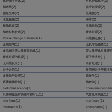
(2)
(2)
化合物半导体
有机合成化学
(2)
(2)
纳米线
供应链管理
(2)
(2)
信息光学
光通信
(2)
(2)
水生植物
海洋
(2)
(2)
植物抗逆
生物防治
(2)
(2)
纳米材料合成
废水处理
(1)
(1)
Phase change materials
污染物迁移
(1)
(1)
金属玻璃
无机非晶物质
(1)
食品相关蛋白质提取纯化
蛋白质理化性质研
(1)
(1)
废水处理的机理
原子经济性
(1)
(1)
无污染反应
语音处理
(1)
分子分类
形态和分子等技术
(1)
(1)
多维信号处理
遗传学
(1)
(1)
环境毒物控制
地貌学
(1)
bioluminescence
chemiluminescen
(1)
(1)
只要和激光有关基本都可以
气体吸附纯化
(1)
(1)
thin films
nterfaces
(1)
(1)
interfaces
phosphorus