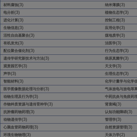
(3)
(3)
材料腐蚀
纳米薄膜
(3)
(3)
电分析
植物生态学
(3)
(3)
进化计算
控制工程
(3)
(3)
生物信息
应用化学
(3)
(3)
活性自由基聚合
煤地质学
(3)
(3)
有机发光
法医学
(3)
(3)
配位聚合催化剂
行为生态学
(3)
(3)
遗传学研究新技术与方法
病原真菌学
(3)
(3)
观赏园艺学
天文学
(3)
(3)
声学
生理生态学
(3)
智能材料
化学计量学与化学
(3)
医学图像数据处理与分析
气体放电与放电等
(3)
动物生理及行为学
中药抗炎与免疫药
(3)
(3)
作物种质资源与遗传育种学
肾衰竭
(3)
(3)
抗肿瘤药物药理
认知功能障碍
(3)
(3)
动物遗传学
管理学
(3)
(3)
心脑血管药物药理
自然资源管理
(3)
(2)
环境生物物理
天体力学