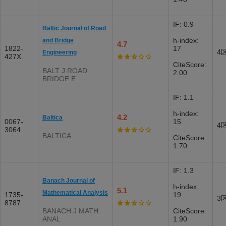
IF: 0.9
Baltic Journal of Road
h-index:
and Bridge
4.7
1822-
17
4
Engineering
427X
CiteScore:
BALT J ROAD
2.00
BRIDGE E
IF: 1.1
h-index:
4.2
Baltica
0067-
15
4
3064
BALTICA
CiteScore:
1.70
IF: 1.3
Banach Journal of
h-index:
5.1
Mathematical Analysis
1735-
19
3
8787
BANACH J MATH
CiteScore:
ANAL
1.90