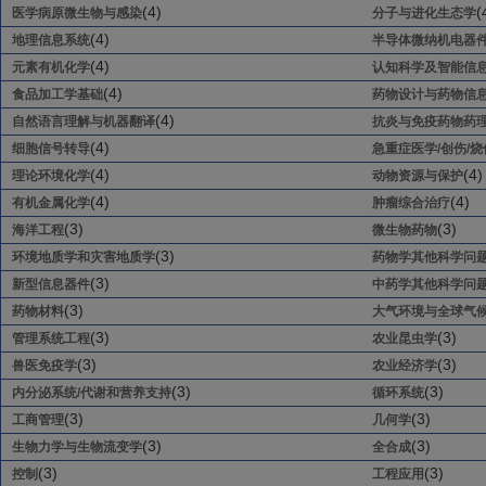
(4)
(
医学病原微生物与感染
分子与进化生态学
(4)
地理信息系统
半导体微纳机电器
(4)
元素有机化学
认知科学及智能信
(4)
食品加工学基础
药物设计与药物信
(4)
自然语言理解与机器翻译
抗炎与免疫药物药
(4)
细胞信号转导
急重症医学/创伤/烧
(4)
(4)
理论环境化学
动物资源与保护
(4)
(4)
有机金属化学
肿瘤综合治疗
(3)
(3)
海洋工程
微生物药物
(3)
环境地质学和灾害地质学
药物学其他科学问
(3)
新型信息器件
中药学其他科学问
(3)
药物材料
大气环境与全球气
(3)
(3)
管理系统工程
农业昆虫学
(3)
(3)
兽医免疫学
农业经济学
(3)
(3)
内分泌系统/代谢和营养支持
循环系统
(3)
(3)
工商管理
几何学
(3)
(3)
生物力学与生物流变学
全合成
(3)
(3)
控制
工程应用