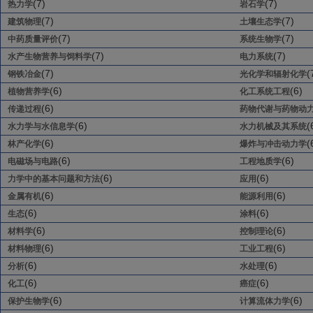
(7)
(7)
热力学
岩石学
(7)
(7)
建筑物理
土壤生态学
(7)
(7)
中药质量评价
系统生物学
(7)
(7)
水产生物营养与饲料学
电力系统
(7)
(
钢铁冶金
光化学和辐射化学
(6)
(6)
植物营养学
化工系统工程
(6)
传递过程
药物代谢与药物动
(6)
(
水力学与水信息学
水力机械及其系统
(6)
(
林产化学
爆炸与冲击动力学
(6)
(6)
电磁场与电路
工程地质学
(6)
(6)
力学中的基本问题和方法
应用
(6)
(6)
金属有机
能源利用
(6)
(6)
生态
涂料
(6)
(6)
材料学
控制理论
(6)
(6)
材料物理
工业工程
(6)
(6)
分析
水处理
(6)
(6)
化工
癌症
(6)
(6)
保护生物学
计算流体力学