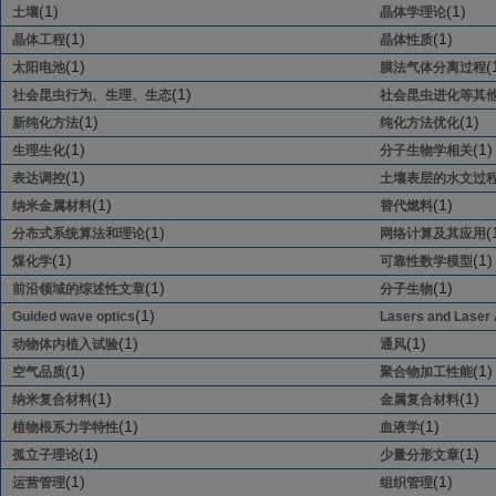
(1)
(1)
土壤
晶体学理论
(1)
(1)
晶体工程
晶体性质
(1)
(
太阳电池
膜法气体分离过程
(1)
社会昆虫行为、生理、生态
社会昆虫进化等其
(1)
(1)
新纯化方法
纯化方法优化
(1)
(1)
生理生化
分子生物学相关
(1)
表达调控
土壤表层的水文过
(1)
(1)
纳米金属材料
替代燃料
(1)
(
分布式系统算法和理论
网络计算及其应用
(1)
(1)
煤化学
可靠性数学模型
(1)
(1)
前沿领域的综述性文章
分子生物
(1)
Guided wave optics
Lasers and Laser 
(1)
(1)
动物体内植入试验
通风
(1)
(1)
空气品质
聚合物加工性能
(1)
(1)
纳米复合材料
金属复合材料
(1)
(1)
植物根系力学特性
血液学
(1)
(1)
孤立子理论
少量分形文章
(1)
(1)
运营管理
组织管理