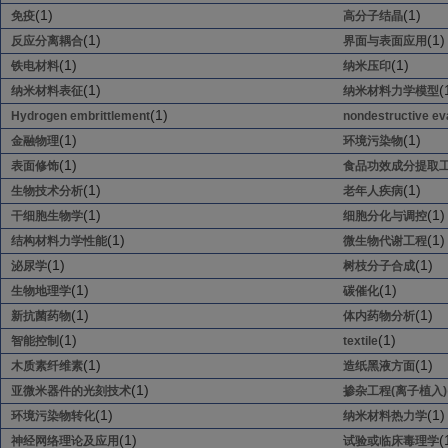
(1)
(1)
免疫
高分子结晶
(1)
(1)
反应分离耦合
界面与表面应用
(1)
(1)
铁电材料
纳米压印
(1)
(
纳米材料表征
纳米材料力学模型
(1)
Hydrogen embrittlement
nondestructive ev
(1)
(1)
金融物理
环境污染物
(1)
表面修饰
食品功效成分提取
(1)
(1)
生物技术分析
老年人疾病
(1)
(1)
干细胞生物学
细胞分化与调控
(1)
(1)
结构材料力学性能
微生物代谢工程
(1)
(1)
泌尿学
树枝分子合成
(1)
(1)
生物地理学
碳催化
(1)
(1)
新抗菌药物
体内药物分析
(1)
(1)
智能控制
textile
(1)
(1)
木质素纤维素
造纸黑液方面
(1)
亚微米器件的光刻技术
掺杂工程(离子植入)
(1)
(1)
环境污染物转化
纳米材料热力学
(1)
(
神经网络理论及应用
试验或临床毒理学