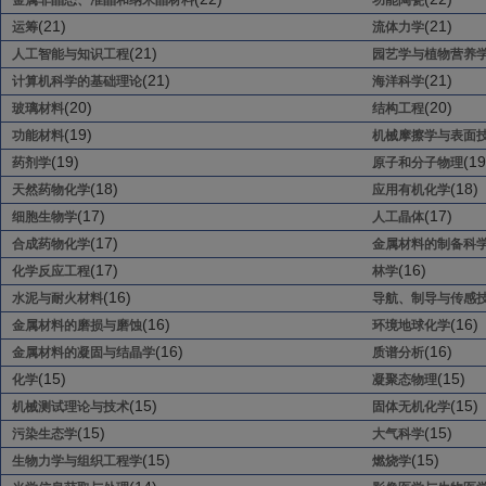
金属非晶态、准晶和纳米晶材料
功能陶瓷
(21)
(21)
运筹
流体力学
(21)
人工智能与知识工程
园艺学与植物营养
(21)
(21)
计算机科学的基础理论
海洋科学
(20)
(20)
玻璃材料
结构工程
(19)
功能材料
机械摩擦学与表面
(19)
(19
药剂学
原子和分子物理
(18)
(18)
天然药物化学
应用有机化学
(17)
(17)
细胞生物学
人工晶体
(17)
合成药物化学
金属材料的制备科
(17)
(16)
化学反应工程
林学
(16)
水泥与耐火材料
导航、制导与传感
(16)
(16)
金属材料的磨损与磨蚀
环境地球化学
(16)
(16)
金属材料的凝固与结晶学
质谱分析
(15)
(15)
化学
凝聚态物理
(15)
(15)
机械测试理论与技术
固体无机化学
(15)
(15)
污染生态学
大气科学
(15)
(15)
生物力学与组织工程学
燃烧学