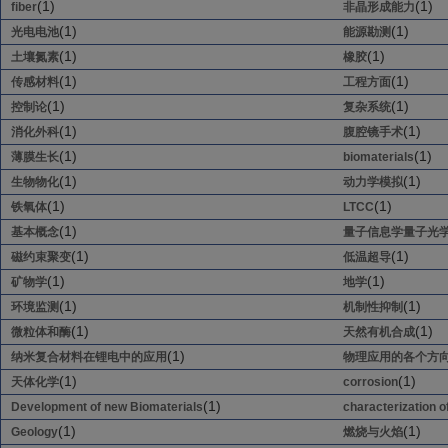
(1)
(1)
fiber
非晶形成能力
(1)
(1)
光电电池
能源勘测
(1)
(1)
土壤氮素
橡胶
(1)
(1)
传感材料
工程方面
(1)
(1)
控制论
复杂系统
(1)
(1)
消化外科
腹腔镜手术
(1)
(1)
薄膜生长
biomaterials
(1)
(1)
生物物化
动力学模拟
(1)
(1)
铁氧体
LTCC
(1)
基本概念
量子信息学量子光
(1)
(1)
磁约束聚变
低温超导
(1)
(1)
矿物学
地学
(1)
(1)
环境监测
机制性抑制
(1)
(1)
微粒体和酶
天然有机合成
(1)
纳米复合材料在锂电中的应用
物理应用的各个方
(1)
(1)
天体化学
corrosion
(1)
Development of new Biomaterials
characterization o
(1)
(1)
Geology
燃烧与火焰