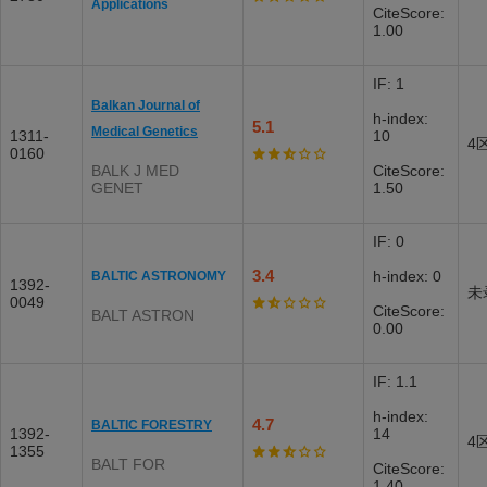
Applications
CiteScore:
1.00
IF: 1
Balkan Journal of
h-index:
5.1
Medical Genetics
1311-
10
4
0160
BALK J MED
CiteScore:
GENET
1.50
IF: 0
3.4
h-index: 0
BALTIC ASTRONOMY
1392-
未
0049
CiteScore:
BALT ASTRON
0.00
IF: 1.1
h-index:
4.7
BALTIC FORESTRY
1392-
14
4
1355
BALT FOR
CiteScore:
1.40