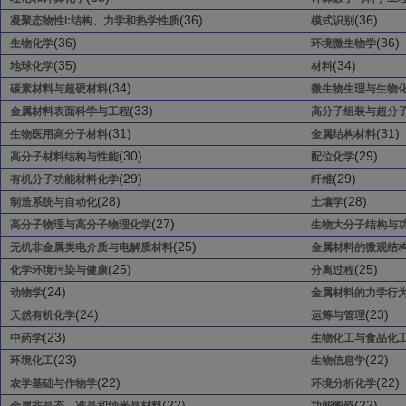
(36)
(36)
凝聚态物性I:结构、力学和热学性质
模式识别
(36)
(36)
生物化学
环境微生物学
(35)
(34)
地球化学
材料
(34)
碳素材料与超硬材料
微生物生理与生物
(33)
金属材料表面科学与工程
高分子组装与超分
(31)
(31)
生物医用高分子材料
金属结构材料
(30)
(29)
高分子材料结构与性能
配位化学
(29)
(29)
有机分子功能材料化学
纤维
(28)
(28)
制造系统与自动化
土壤学
(27)
高分子物理与高分子物理化学
生物大分子结构与
(25)
无机非金属类电介质与电解质材料
金属材料的微观结
(25)
(25)
化学环境污染与健康
分离过程
(24)
动物学
金属材料的力学行
(24)
(23)
天然有机化学
运筹与管理
(23)
中药学
生物化工与食品化
(23)
(22)
环境化工
生物信息学
(22)
(22)
农学基础与作物学
环境分析化学
(22)
(22)