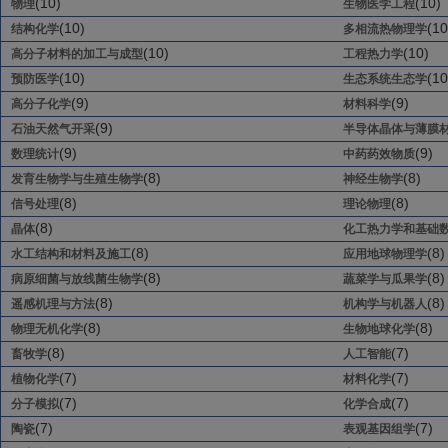
(10)
(10)
物理
生物医学工程
(10)
(10
结构化学
多相流热物理学
(10)
(10)
高分子材料的加工与成型
工程热力学
(10)
(10
预防医学
生态系统生态学
(9)
(9)
高分子化学
材料科学
(9)
石油天然气开采
半导体晶体与薄膜
(9)
(9)
数理统计
中药药效物质
(8)
(8)
发育生物学与生殖生物学
神经生物学
(8)
(8)
信号处理
理论物理
(8)
晶体
化工热力学和基础
(8)
(8)
水工结构和材料及施工
应用地球物理学
(8)
(8)
病原细菌与放线菌生物学
蔬菜学与瓜果学
(8)
(8)
遥感机理与方法
机构学与机器人
(8)
(8)
物理无机化学
生物地球化学
(8)
(7)
畜牧学
人工智能
(7)
(7)
植物化学
材料化学
(7)
(7)
分子模拟
化学合成
(7)
(7)
陶瓷
表观基因组学