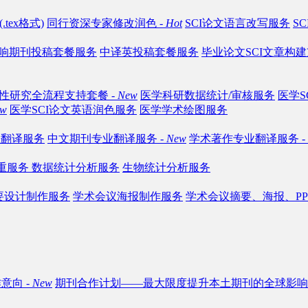
tex格式)
同行资深专家修改润色 -
Hot
SCI论文语言改写服务
S
响期刊投稿套餐服务
中译英投稿套餐服务
毕业论文SCI文章构建
性研究全流程支持套餐 -
New
医学科研数据统计/审核服务
医学S
ew
医学SCI论文英语润色服务
医学学术绘图服务
业翻译服务
中文期刊专业翻译服务 -
New
学术著作专业翻译服务 -
查重服务
数据统计分析服务
生物统计分析服务
要设计制作服务
学术会议海报制作服务
学术会议摘要、海报、PP
意向 -
New
期刊合作计划——最大限度提升本土期刊的全球影响力