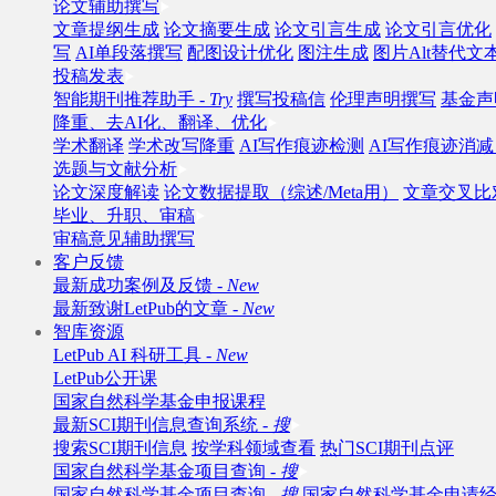
论文辅助撰写
文章提纲生成
论文摘要生成
论文引言生成
论文引言优化
写
AI单段落撰写
配图设计优化
图注生成
图片Alt替代文
投稿发表
智能期刊推荐助手 -
Try
撰写投稿信
伦理声明撰写
基金声
降重、去AI化、翻译、优化
学术翻译
学术改写降重
AI写作痕迹检测
AI写作痕迹消减 
选题与文献分析
论文深度解读
论文数据提取（综述/Meta用）
文章交叉比
毕业、升职、审稿
审稿意见辅助撰写
客户反馈
最新成功案例及反馈 -
New
最新致谢LetPub的文章 -
New
智库资源
LetPub AI 科研工具 -
New
LetPub公开课
国家自然科学基金申报课程
最新SCI期刊信息查询系统 -
搜
搜索SCI期刊信息
按学科领域查看
热门SCI期刊点评
国家自然科学基金项目查询 -
搜
国家自然科学基金项目查询 -
搜
国家自然科学基金申请