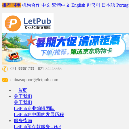
推荐同事
机构合作
中文
繁體中文
English
한국어
日本語
Portug
021-33361733，021-34243363
chinasupport@letpub.com
首页
关于我们
关于我们
LetPub专业编辑团队
LetPub在中国的发展历程
服务指南
LetPub预存款服务 -
Hot