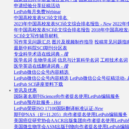
申请经验分享征稿活动
LetPub每月免费Webinar
中国高校发表SCI论文排名
2023年中国高校发表SCI论文综合排名报告 -
New
2022
年中国高校发表SCI论文综合排名报告
2018年中国高校
SCI论文写作辅导材料
写作常见问题汇总
图片及视频制作指导
投稿常见问题指
最新中科院SCI期刊分区表
专业科学术语在线词典 -
搜
医学名词
生物学名词
信息与计算科学名词
工程技术名词
医学英语在线翻译词典 -
搜
LetPub微信公众号内容精选
LetPub微信公众号内容精选
LetPub微信公众号征稿活动-
LetPub SCI讲座资料下载
资讯及优惠
国际著名期刊Science向作者提名使用LetPub编辑服务
LetPub预存款服务 -
Hot
LetPub荣获ISO 17100国际翻译标准认证-
New
期刊PNAS（IF=11.205）向作者提名使用LetPub编辑服务
美国癌症研究协会AACR出版集团向作者提名使用LetPu
美国微生物学会ASM出版刊物向作者提名使用LetPub编