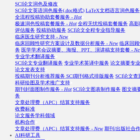
SCI论文润色及修改
SCI论文英语润色服务(.doc格式)
LaTeX文档语言润色服务(.
全流程投稿协助套餐服务 -
Hot
极速润色投稿套餐服务 -
Hot
全程无忧投稿套餐服务
高影
评估服务
投稿协助服务
SCI论文全程专业指导服务
临床医生研究支持 -
New
临床回顾性研究方案设计及数据分析服务 -
New
临床回顾
务
医学学术会议摘要、海报、PPT、演讲稿支持套餐 -
N
专业学术翻译服务
SCI论文专业翻译服务
专业学术英译中服务
论文摘要专
论文发表支持
投稿期刊分析推荐服务
SCI期刊格式排版服务
SCI论文
科研绘图及学术推广支持
期刊封面图制作服务 -
Hot
SCI论文图表制作服务
图文摘
务
文章处理费（APC）结算支持服务
收费标准
论文服务学科领域
机构合作
文章处理费（APC）结算支持服务 -
New
期刊/出版社合作
AI科研工具