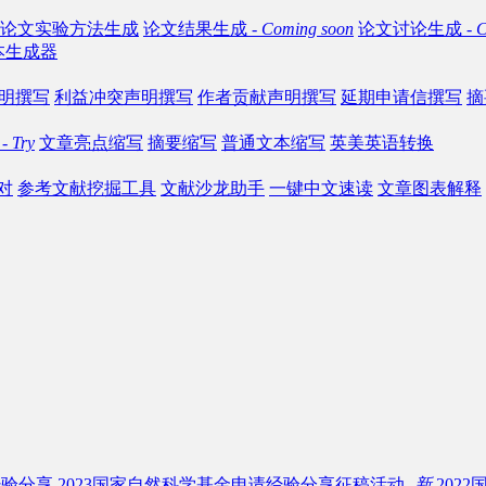
论文实验方法生成
论文结果生成 -
Coming soon
论文讨论生成 -
C
本生成器
明撰写
利益冲突声明撰写
作者贡献声明撰写
延期申请信撰写
摘要
-
Try
文章亮点缩写
摘要缩写
普通文本缩写
英美英语转换
对
参考文献挖掘工具
文献沙龙助手
一键中文速读
文章图表解释
经验分享
2023国家自然科学基金申请经验分享征稿活动-
新
202