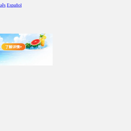
uês
Español