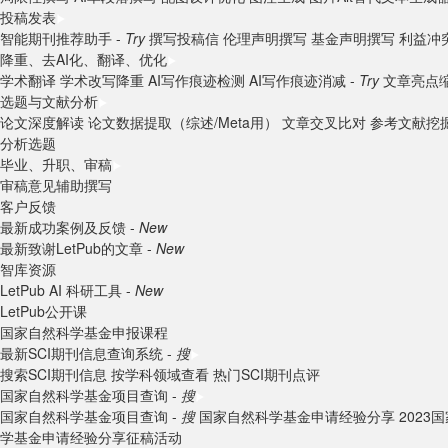
投稿发表
智能期刊推荐助手 -
Try
撰写投稿信
伦理声明撰写
基金声明撰写
利益冲
降重、去AI化、翻译、优化
学术翻译
学术改写降重
AI写作痕迹检测
AI写作痕迹消减 -
Try
文章亮点
选题与文献分析
论文深度解读
论文数据提取（综述/Meta用）
文章交叉比对
参考文献挖
分析选题
毕业、升职、审稿
审稿意见辅助撰写
客户反馈
最新成功案例及反馈 -
New
最新致谢LetPub的文章 -
New
智库资源
LetPub AI 科研工具 -
New
LetPub公开课
国家自然科学基金申报课程
最新SCI期刊信息查询系统 -
搜
搜索SCI期刊信息
按学科领域查看
热门SCI期刊点评
国家自然科学基金项目查询 -
搜
国家自然科学基金项目查询 -
搜
国家自然科学基金申请经验分享
202
学基金申请经验分享征稿活动