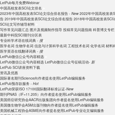
LetPub每月免费Webinar
中国高校发表SCI论文排名
2023年中国高校发表SCI论文综合排名报告 -
New
2022年中国高校发表
告
2019年中国高校发表SCI论文综合排名报告
2018年中国高校发表SC
SCI论文写作辅导材料
写作常见问题汇总
图片及视频制作指导
投稿常见问题指南
科普博文专栏
最新中科院SCI期刊分区表
专业科学术语在线词典 -
搜
医学名词
生物学名词
信息与计算科学名词
工程技术名词
化学名词
材料
医学英语在线翻译词典 -
搜
LetPub微信公众号内容精选
LetPub微信公众号内容精选
LetPub微信公众号征稿活动-
新
LetPub SCI讲座资料下载
资讯及优惠
国际著名期刊Science向作者提名使用LetPub编辑服务
LetPub预存款服务 -
Hot
LetPub荣获ISO 17100国际翻译标准认证-
New
期刊PNAS（IF=11.205）向作者提名使用LetPub编辑服务
美国癌症研究协会AACR出版集团向作者提名使用LetPub编辑服务
美国微生物学会ASM出版刊物向作者提名使用LetPub编辑服务
美国机械工程协会ASME向作者提名使用LetPub专业论文编辑服务