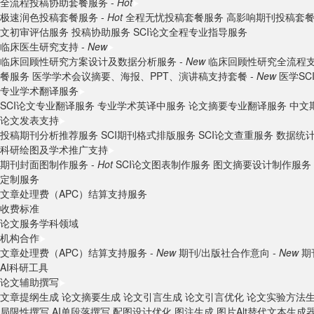
全流程投稿协助套餐服务 -
Hot
极速润色投稿套餐服务 -
Hot
全程无忧投稿套餐服务
高影响期刊投稿套
文初审评估服务
投稿协助服务
SCI论文全程专业指导服务
临床医生研究支持 -
New
临床回顾性研究方案设计及数据分析服务 -
New
临床回顾性研究全流程支
餐服务
医学学术会议摘要、海报、PPT、演讲稿支持套餐 -
New
医学S
专业学术翻译服务
SCI论文专业翻译服务
专业学术英译中服务
论文摘要专业翻译服务
中文
论文发表支持
投稿期刊分析推荐服务
SCI期刊格式排版服务
SCI论文查重服务
数据统
科研绘图及学术推广支持
期刊封面图制作服务 -
Hot
SCI论文图表制作服务
图文摘要设计制作服务
定制服务
文章处理费（APC）结算支持服务
收费标准
论文服务学科领域
机构合作
文章处理费（APC）结算支持服务 -
New
期刊/出版社合作意向 -
New
期
AI科研工具
论文辅助撰写
文章提纲生成
论文摘要生成
论文引言生成
论文引言优化
论文实验方法
局限性撰写
AI单段落撰写
配图设计优化
图注生成
图片Alt替代文本生成