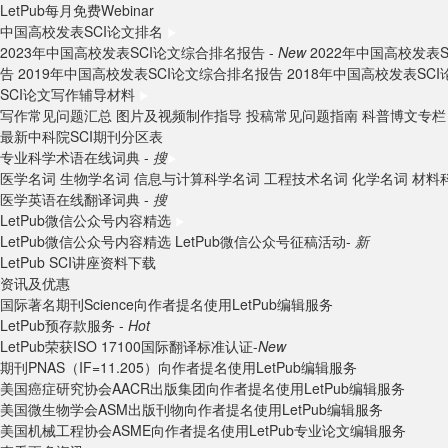
LetPub每月免费Webinar
中国高校发表SCI论文排名
2023年中国高校发表SCI论文综合排名报告 -
New
2022年中国高校发表
告
2019年中国高校发表SCI论文综合排名报告
2018年中国高校发表SC
SCI论文写作辅导材料
写作常见问题汇总
图片及视频制作指导
投稿常见问题指南
科普博文专栏
最新中科院SCI期刊分区表
专业科学术语在线词典 -
搜
医学名词
生物学名词
信息与计算科学名词
工程技术名词
化学名词
材料
医学英语在线翻译词典 -
搜
LetPub微信公众号内容精选
LetPub微信公众号内容精选
LetPub微信公众号征稿活动-
新
LetPub SCI讲座资料下载
资讯及优惠
国际著名期刊Science向作者提名使用LetPub编辑服务
LetPub预存款服务 -
Hot
LetPub荣获ISO 17100国际翻译标准认证-
New
期刊PNAS（IF=11.205）向作者提名使用LetPub编辑服务
美国癌症研究协会AACR出版集团向作者提名使用LetPub编辑服务
美国微生物学会ASM出版刊物向作者提名使用LetPub编辑服务
美国机械工程协会ASME向作者提名使用LetPub专业论文编辑服务