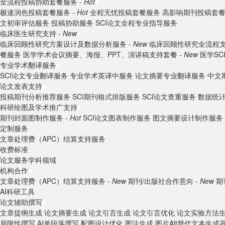
全流程投稿协助套餐服务 -
Hot
极速润色投稿套餐服务 -
Hot
全程无忧投稿套餐服务
高影响期刊投稿套
文初审评估服务
投稿协助服务
SCI论文全程专业指导服务
临床医生研究支持 -
New
临床回顾性研究方案设计及数据分析服务 -
New
临床回顾性研究全流程支
餐服务
医学学术会议摘要、海报、PPT、演讲稿支持套餐 -
New
医学S
专业学术翻译服务
SCI论文专业翻译服务
专业学术英译中服务
论文摘要专业翻译服务
中文
论文发表支持
投稿期刊分析推荐服务
SCI期刊格式排版服务
SCI论文查重服务
数据统
科研绘图及学术推广支持
期刊封面图制作服务 -
Hot
SCI论文图表制作服务
图文摘要设计制作服务
定制服务
文章处理费（APC）结算支持服务
收费标准
论文服务学科领域
机构合作
文章处理费（APC）结算支持服务 -
New
期刊/出版社合作意向 -
New
期
AI科研工具
论文辅助撰写
文章提纲生成
论文摘要生成
论文引言生成
论文引言优化
论文实验方法
局限性撰写
AI单段落撰写
配图设计优化
图注生成
图片Alt替代文本生成