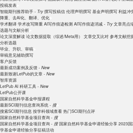
投稿发表
智能期刊推荐助手 -
Try
撰写投稿信
伦理声明撰写
基金声明撰写
利益冲
降重、去AI化、翻译、优化
学术翻译
学术改写降重
AI写作痕迹检测
AI写作痕迹消减 -
Try
文章亮点
选题与文献分析
论文深度解读
论文数据提取（综述/Meta用）
文章交叉比对
参考文献挖
分析选题
毕业、升职、审稿
审稿意见辅助撰写
客户反馈
最新成功案例及反馈 -
New
最新致谢LetPub的文章 -
New
智库资源
LetPub AI 科研工具 -
New
LetPub公开课
国家自然科学基金申报课程
最新SCI期刊信息查询系统 -
搜
搜索SCI期刊信息
按学科领域查看
热门SCI期刊点评
国家自然科学基金项目查询 -
搜
国家自然科学基金项目查询 -
搜
国家自然科学基金申请经验分享
202
学基金申请经验分享征稿活动