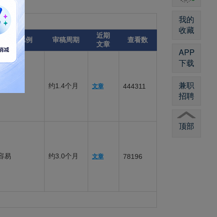
我的
收藏
近期
录用比例
审稿周期
查看数
文章
APP
下载
兼职
约1.4个月
83%
444311
文章
招聘
顶部
容易
约3.0个月
78196
文章