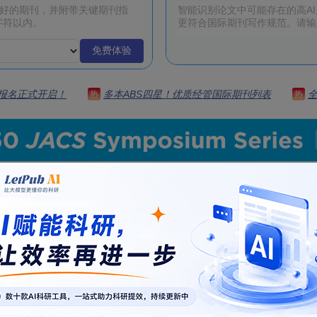
免费体验
 | 报名正式开启！
多本ABS四星！优质经管国际期刊列表
热
热