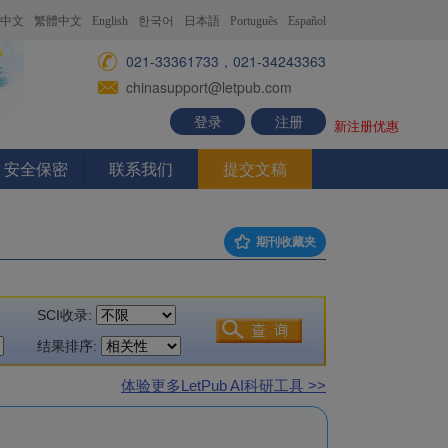
中文
繁體中文
English
한국어
日本語
Português
Español
021-33361733，021-34243363
chinasupport@letpub.com
登录
注册
新注册优惠
安全保密
联系我们
提交文稿
期刊收藏夹
SCI收录:
结果排序:
体验更多LetPub AI科研工具 >>