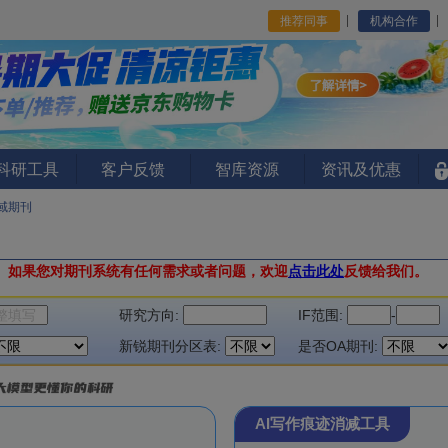
推荐同事
机构合作
I科研工具
客户反馈
智库资源
资讯及优惠
域期刊
。
如果您对期刊系统有任何需求或者问题，欢迎
点击此处
反馈给我们。
研究方向:
IF范围:
-
新锐期刊分区表:
是否OA期刊:
AI写作痕迹消减工具