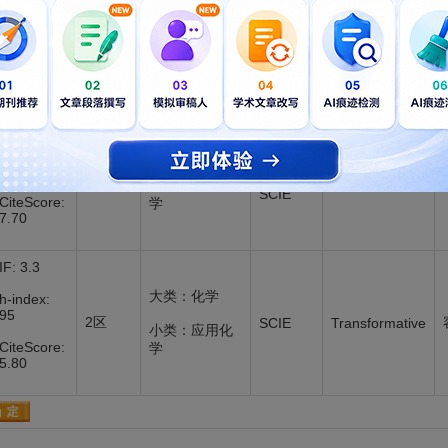
新锐期刊
期刊指标
学科领域
SCI收录
是否OA
分区表
IF: 4.7
大类：化学
h-index:
SCI
220
1区
Transformative
小类：有机化
SCIE
CiteScore:
学
7.70
IF: 3.3
大类：化学
h-index:
95
2区
SCIE
Transformative
小类：应用化
CiteScore:
学
5.80