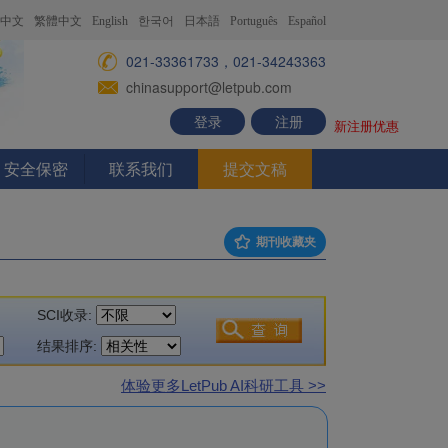
中文
繁體中文
English
한국어
日本語
Português
Español
021-33361733，021-34243363
chinasupport@letpub.com
登录
注册
新注册优惠
安全保密
联系我们
提交文稿
期刊收藏夹
SCI收录:
结果排序:
体验更多LetPub AI科研工具 >>