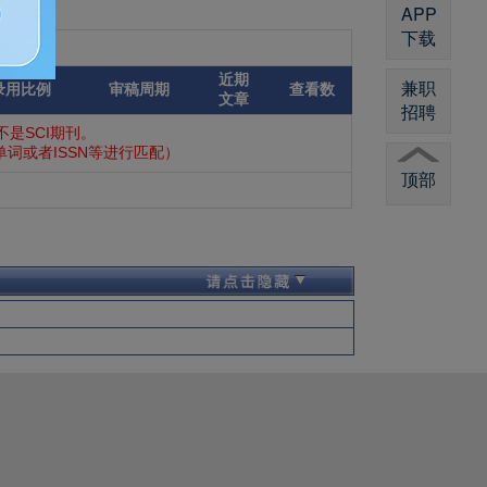
APP
下载
近期
兼职
录用比例
审稿周期
查看数
文章
招聘
是SCI期刊。
词或者ISSN等进行匹配）
顶部