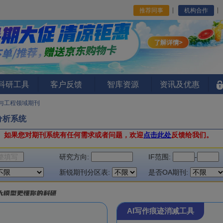
推荐同事
机构合作
I科研工具
客户反馈
智库资源
资讯及优惠
与工程领域期刊
分析系统
。
如果您对期刊系统有任何需求或者问题，欢迎
点击此处
反馈给我们。
研究方向:
IF范围:
-
新锐期刊分区表:
是否OA期刊:
AI写作痕迹消减工具