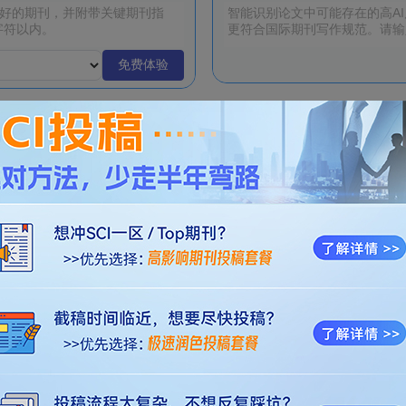
免费体验
 | 报名正式开启！
多本ABS四星！优质经管国际期刊列表
热
热