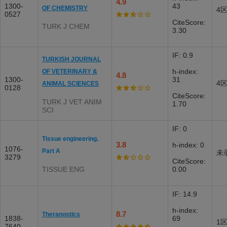
4.9
1300-
43
OF CHEMISTRY
4
0527
CiteScore:
TURK J CHEM
3.30
IF: 0.9
TURKISH JOURNAL
h-index:
OF VETERINARY &
4.8
1300-
31
4
ANIMAL SCIENCES
0128
CiteScore:
TURK J VET ANIM
1.70
SCI
IF: 0
Tissue engineering.
3.8
h-index: 0
1076-
Part A
未
3279
CiteScore:
TISSUE ENG
0.00
IF: 14.9
h-index:
8.7
Theranostics
1838-
69
1
7640