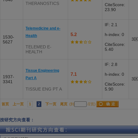
THERANOSTICS
CiteScore:
23.90
IF: 2.1
Telemedicine and e-
5.2
h-index: 0
Health
1530-
3
5627
CiteScore:
TELEMED E-
5.40
HEALTH
IF: 2.8
Tissue Engineering
7.1
h-index: 0
1937-
Part A
3
3341
CiteScore:
TISSUE ENG PT A
5.90
首页
上一页
1
2
下一页
尾页
(到
/2页)
按研究方向查看：