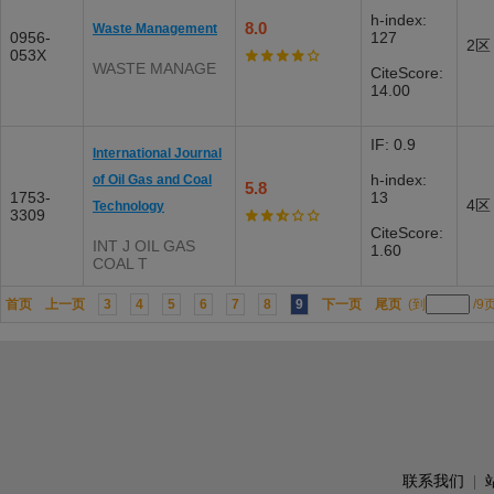
h-index:
8.0
Waste Management
0956-
127
2区
053X
WASTE MANAGE
CiteScore:
14.00
IF: 0.9
International Journal
h-index:
of Oil Gas and Coal
5.8
1753-
13
4区
Technology
3309
CiteScore:
INT J OIL GAS
1.60
COAL T
首页
上一页
3
4
5
6
7
8
9
下一页
尾页
(到
/9
联系我们
|