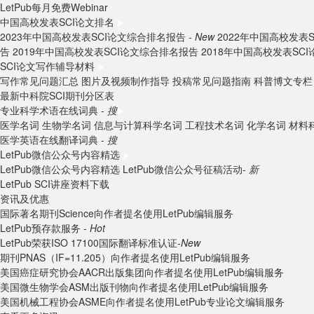
LetPub每月免费Webinar
中国高校发表SCI论文排名
2023年中国高校发表SCI论文综合排名报告 -
New
2022年中国高校发表
告
2019年中国高校发表SCI论文综合排名报告
2018年中国高校发表SC
SCI论文写作辅导材料
写作常见问题汇总
图片及视频制作指导
投稿常见问题指南
科普博文专栏
最新中科院SCI期刊分区表
专业科学术语在线词典 -
搜
医学名词
生物学名词
信息与计算科学名词
工程技术名词
化学名词
材料
医学英语在线翻译词典 -
搜
LetPub微信公众号内容精选
LetPub微信公众号内容精选
LetPub微信公众号征稿活动-
新
LetPub SCI讲座资料下载
资讯及优惠
国际著名期刊Science向作者提名使用LetPub编辑服务
LetPub预存款服务 -
Hot
LetPub荣获ISO 17100国际翻译标准认证-
New
期刊PNAS（IF=11.205）向作者提名使用LetPub编辑服务
美国癌症研究协会AACR出版集团向作者提名使用LetPub编辑服务
美国微生物学会ASM出版刊物向作者提名使用LetPub编辑服务
美国机械工程协会ASME向作者提名使用LetPub专业论文编辑服务