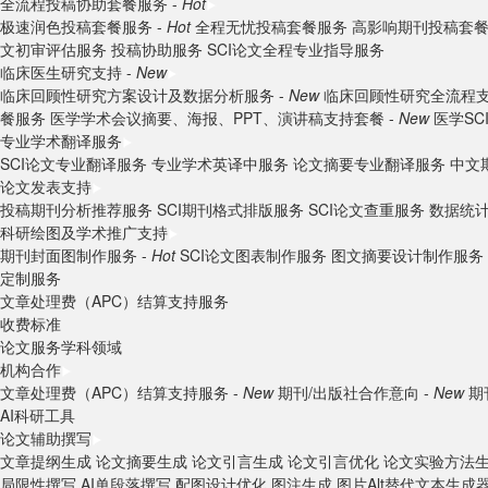
全流程投稿协助套餐服务 -
Hot
极速润色投稿套餐服务 -
Hot
全程无忧投稿套餐服务
高影响期刊投稿套
文初审评估服务
投稿协助服务
SCI论文全程专业指导服务
临床医生研究支持 -
New
临床回顾性研究方案设计及数据分析服务 -
New
临床回顾性研究全流程支
餐服务
医学学术会议摘要、海报、PPT、演讲稿支持套餐 -
New
医学S
专业学术翻译服务
SCI论文专业翻译服务
专业学术英译中服务
论文摘要专业翻译服务
中文
论文发表支持
投稿期刊分析推荐服务
SCI期刊格式排版服务
SCI论文查重服务
数据统
科研绘图及学术推广支持
期刊封面图制作服务 -
Hot
SCI论文图表制作服务
图文摘要设计制作服务
定制服务
文章处理费（APC）结算支持服务
收费标准
论文服务学科领域
机构合作
文章处理费（APC）结算支持服务 -
New
期刊/出版社合作意向 -
New
期
AI科研工具
论文辅助撰写
文章提纲生成
论文摘要生成
论文引言生成
论文引言优化
论文实验方法
局限性撰写
AI单段落撰写
配图设计优化
图注生成
图片Alt替代文本生成