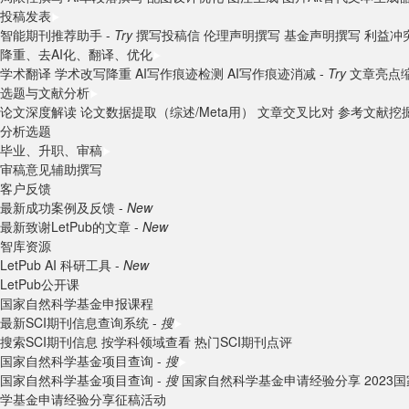
投稿发表
智能期刊推荐助手 -
Try
撰写投稿信
伦理声明撰写
基金声明撰写
利益冲
降重、去AI化、翻译、优化
学术翻译
学术改写降重
AI写作痕迹检测
AI写作痕迹消减 -
Try
文章亮点
选题与文献分析
论文深度解读
论文数据提取（综述/Meta用）
文章交叉比对
参考文献挖
分析选题
毕业、升职、审稿
审稿意见辅助撰写
客户反馈
最新成功案例及反馈 -
New
最新致谢LetPub的文章 -
New
智库资源
LetPub AI 科研工具 -
New
LetPub公开课
国家自然科学基金申报课程
最新SCI期刊信息查询系统 -
搜
搜索SCI期刊信息
按学科领域查看
热门SCI期刊点评
国家自然科学基金项目查询 -
搜
国家自然科学基金项目查询 -
搜
国家自然科学基金申请经验分享
202
学基金申请经验分享征稿活动