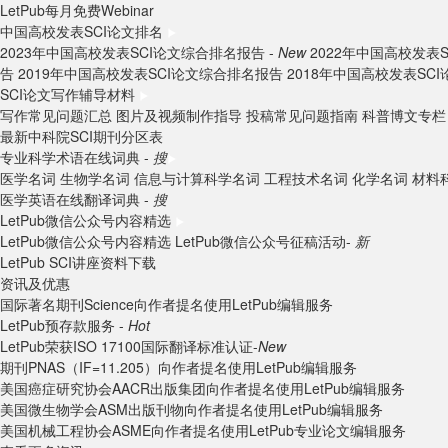
LetPub每月免费Webinar
中国高校发表SCI论文排名
2023年中国高校发表SCI论文综合排名报告 -
New
2022年中国高校发表
告
2019年中国高校发表SCI论文综合排名报告
2018年中国高校发表SC
SCI论文写作辅导材料
写作常见问题汇总
图片及视频制作指导
投稿常见问题指南
科普博文专栏
最新中科院SCI期刊分区表
专业科学术语在线词典 -
搜
医学名词
生物学名词
信息与计算科学名词
工程技术名词
化学名词
材料
医学英语在线翻译词典 -
搜
LetPub微信公众号内容精选
LetPub微信公众号内容精选
LetPub微信公众号征稿活动-
新
LetPub SCI讲座资料下载
资讯及优惠
国际著名期刊Science向作者提名使用LetPub编辑服务
LetPub预存款服务 -
Hot
LetPub荣获ISO 17100国际翻译标准认证-
New
期刊PNAS（IF=11.205）向作者提名使用LetPub编辑服务
美国癌症研究协会AACR出版集团向作者提名使用LetPub编辑服务
美国微生物学会ASM出版刊物向作者提名使用LetPub编辑服务
美国机械工程协会ASME向作者提名使用LetPub专业论文编辑服务