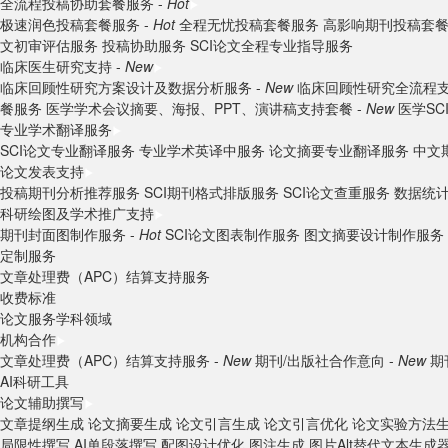
全流程投稿协助套餐服务 -
Hot
极速润色投稿套餐服务 -
Hot
全程无忧投稿套餐服务
高影响期刊投稿套
文初审评估服务
投稿协助服务
SCI论文全程专业指导服务
临床医生研究支持 -
New
临床回顾性研究方案设计及数据分析服务 -
New
临床回顾性研究全流程支
餐服务
医学学术会议摘要、海报、PPT、演讲稿支持套餐 -
New
医学S
专业学术翻译服务
SCI论文专业翻译服务
专业学术英译中服务
论文摘要专业翻译服务
中文
论文发表支持
投稿期刊分析推荐服务
SCI期刊格式排版服务
SCI论文查重服务
数据统
科研绘图及学术推广支持
期刊封面图制作服务 -
Hot
SCI论文图表制作服务
图文摘要设计制作服务
定制服务
文章处理费（APC）结算支持服务
收费标准
论文服务学科领域
机构合作
文章处理费（APC）结算支持服务 -
New
期刊/出版社合作意向 -
New
期
AI科研工具
论文辅助撰写
文章提纲生成
论文摘要生成
论文引言生成
论文引言优化
论文实验方法
局限性撰写
AI单段落撰写
配图设计优化
图注生成
图片Alt替代文本生成