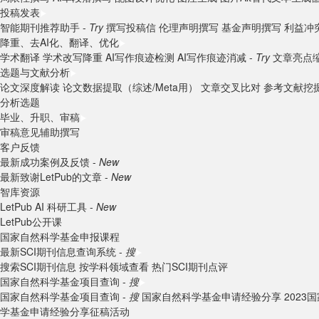
投稿发表
智能期刊推荐助手 -
Try
撰写投稿信
伦理声明撰写
基金声明撰写
利益冲
降重、去AI化、翻译、优化
学术翻译
学术改写降重
AI写作痕迹检测
AI写作痕迹消减 -
Try
文章亮点
选题与文献分析
论文深度解读
论文数据提取（综述/Meta用）
文章交叉比对
参考文献挖
分析选题
毕业、升职、审稿
审稿意见辅助撰写
客户反馈
最新成功案例及反馈 -
New
最新致谢LetPub的文章 -
New
智库资源
LetPub AI 科研工具 -
New
LetPub公开课
国家自然科学基金申报课程
最新SCI期刊信息查询系统 -
搜
搜索SCI期刊信息
按学科领域查看
热门SCI期刊点评
国家自然科学基金项目查询 -
搜
国家自然科学基金项目查询 -
搜
国家自然科学基金申请经验分享
202
学基金申请经验分享征稿活动