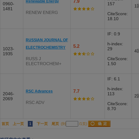
7.9
Renewable Energy
0960-
157
1
1481
RENEW ENERG
CiteScore:
18.10
IF: 0.9
RUSSIAN JOURNAL OF
h-index:
5.2
ELECTROCHEMISTRY
1023-
29
4
1935
RUSS J
CiteScore:
ELECTROCHEM+
1.50
IF: 6.1
h-index:
7.7
RSC Advances
2046-
113
2
2069
RSC ADV
CiteScore:
8.70
首页
上一页
1
下一页
尾页
(到
/1页)