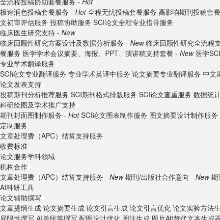
全流程投稿协助套餐服务 -
Hot
极速润色投稿套餐服务 -
Hot
全程无忧投稿套餐服务
高影响期刊投稿套
文初审评估服务
投稿协助服务
SCI论文全程专业指导服务
临床医生研究支持 -
New
临床回顾性研究方案设计及数据分析服务 -
New
临床回顾性研究全流程支
餐服务
医学学术会议摘要、海报、PPT、演讲稿支持套餐 -
New
医学S
专业学术翻译服务
SCI论文专业翻译服务
专业学术英译中服务
论文摘要专业翻译服务
中文
论文发表支持
投稿期刊分析推荐服务
SCI期刊格式排版服务
SCI论文查重服务
数据统
科研绘图及学术推广支持
期刊封面图制作服务 -
Hot
SCI论文图表制作服务
图文摘要设计制作服务
定制服务
文章处理费（APC）结算支持服务
收费标准
论文服务学科领域
机构合作
文章处理费（APC）结算支持服务 -
New
期刊/出版社合作意向 -
New
期
AI科研工具
论文辅助撰写
文章提纲生成
论文摘要生成
论文引言生成
论文引言优化
论文实验方法
局限性撰写
AI单段落撰写
配图设计优化
图注生成
图片Alt替代文本生成