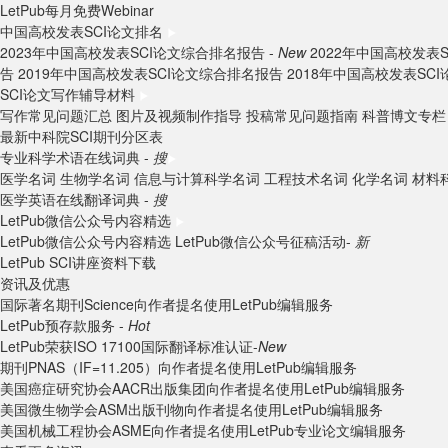
LetPub每月免费Webinar
中国高校发表SCI论文排名
2023年中国高校发表SCI论文综合排名报告 -
New
2022年中国高校发表
告
2019年中国高校发表SCI论文综合排名报告
2018年中国高校发表SC
SCI论文写作辅导材料
写作常见问题汇总
图片及视频制作指导
投稿常见问题指南
科普博文专栏
最新中科院SCI期刊分区表
专业科学术语在线词典 -
搜
医学名词
生物学名词
信息与计算科学名词
工程技术名词
化学名词
材料
医学英语在线翻译词典 -
搜
LetPub微信公众号内容精选
LetPub微信公众号内容精选
LetPub微信公众号征稿活动-
新
LetPub SCI讲座资料下载
资讯及优惠
国际著名期刊Science向作者提名使用LetPub编辑服务
LetPub预存款服务 -
Hot
LetPub荣获ISO 17100国际翻译标准认证-
New
期刊PNAS（IF=11.205）向作者提名使用LetPub编辑服务
美国癌症研究协会AACR出版集团向作者提名使用LetPub编辑服务
美国微生物学会ASM出版刊物向作者提名使用LetPub编辑服务
美国机械工程协会ASME向作者提名使用LetPub专业论文编辑服务