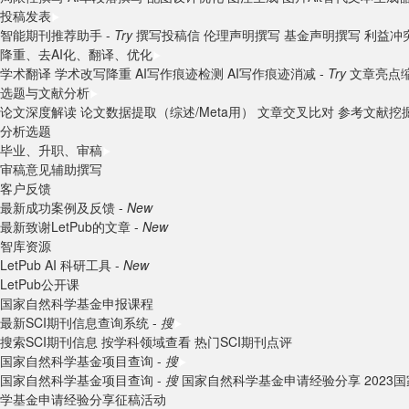
投稿发表
智能期刊推荐助手 -
Try
撰写投稿信
伦理声明撰写
基金声明撰写
利益冲
降重、去AI化、翻译、优化
学术翻译
学术改写降重
AI写作痕迹检测
AI写作痕迹消减 -
Try
文章亮点
选题与文献分析
论文深度解读
论文数据提取（综述/Meta用）
文章交叉比对
参考文献挖
分析选题
毕业、升职、审稿
审稿意见辅助撰写
客户反馈
最新成功案例及反馈 -
New
最新致谢LetPub的文章 -
New
智库资源
LetPub AI 科研工具 -
New
LetPub公开课
国家自然科学基金申报课程
最新SCI期刊信息查询系统 -
搜
搜索SCI期刊信息
按学科领域查看
热门SCI期刊点评
国家自然科学基金项目查询 -
搜
国家自然科学基金项目查询 -
搜
国家自然科学基金申请经验分享
202
学基金申请经验分享征稿活动