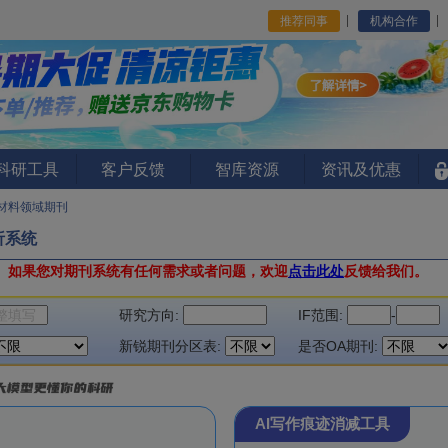
推荐同事
机构合作
I科研工具
客户反馈
智库资源
资讯及优惠
材料领域期刊
析系统
。
如果您对期刊系统有任何需求或者问题，欢迎
点击此处
反馈给我们。
研究方向:
IF范围:
-
新锐期刊分区表:
是否OA期刊:
AI写作痕迹消减工具