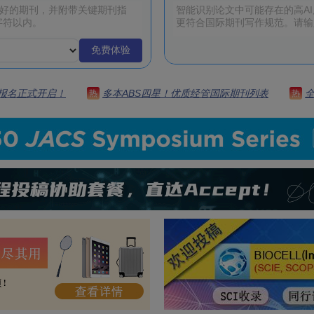
免费体验
 | 报名正式开启！
多本ABS四星！优质经管国际期刊列表
热
热