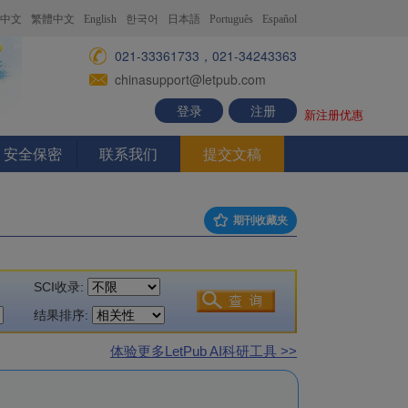
中文
繁體中文
English
한국어
日本語
Português
Español
021-33361733，021-34243363
chinasupport@letpub.com
登录
注册
新注册优惠
安全保密
联系我们
提交文稿
期刊收藏夹
SCI收录:
结果排序:
体验更多LetPub AI科研工具 >>