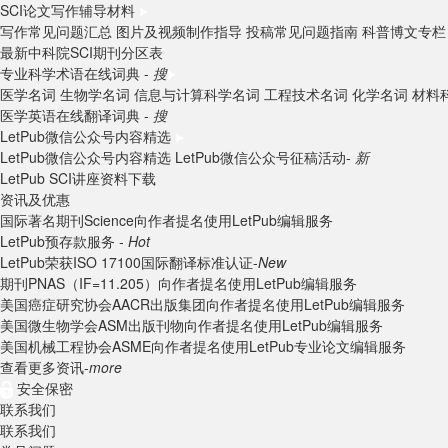
SCI论文写作辅导材料
写作常见问题汇总
图片及视频制作指导
投稿常见问题指南
科普博文专栏
最新中科院SCI期刊分区表
专业科学术语在线词典 -
搜
医学名词
生物学名词
信息与计算科学名词
工程技术名词
化学名词
材料
医学英语在线翻译词典 -
搜
LetPub微信公众号内容精选
LetPub微信公众号内容精选
LetPub微信公众号征稿活动-
新
LetPub SCI讲座资料下载
资讯及优惠
国际著名期刊Science向作者提名使用LetPub编辑服务
LetPub预存款服务 -
Hot
LetPub荣获ISO 17100国际翻译标准认证-
New
期刊PNAS（IF=11.205）向作者提名使用LetPub编辑服务
美国癌症研究协会AACR出版集团向作者提名使用LetPub编辑服务
美国微生物学会ASM出版刊物向作者提名使用LetPub编辑服务
美国机械工程协会ASME向作者提名使用LetPub专业论文编辑服务
查看更多资讯-
more
安全保密
联系我们
联系我们