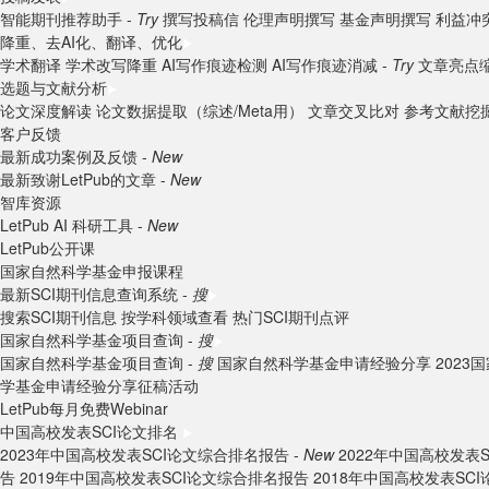
智能期刊推荐助手 -
Try
撰写投稿信
伦理声明撰写
基金声明撰写
利益冲
降重、去AI化、翻译、优化
学术翻译
学术改写降重
AI写作痕迹检测
AI写作痕迹消减 -
Try
文章亮点
选题与文献分析
论文深度解读
论文数据提取（综述/Meta用）
文章交叉比对
参考文献挖
客户反馈
最新成功案例及反馈 -
New
最新致谢LetPub的文章 -
New
智库资源
LetPub AI 科研工具 -
New
LetPub公开课
国家自然科学基金申报课程
最新SCI期刊信息查询系统 -
搜
搜索SCI期刊信息
按学科领域查看
热门SCI期刊点评
国家自然科学基金项目查询 -
搜
国家自然科学基金项目查询 -
搜
国家自然科学基金申请经验分享
202
学基金申请经验分享征稿活动
LetPub每月免费Webinar
中国高校发表SCI论文排名
2023年中国高校发表SCI论文综合排名报告 -
New
2022年中国高校发表
告
2019年中国高校发表SCI论文综合排名报告
2018年中国高校发表SC