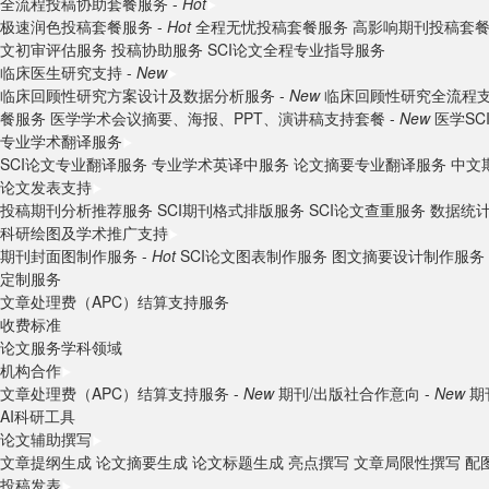
全流程投稿协助套餐服务 -
Hot
极速润色投稿套餐服务 -
Hot
全程无忧投稿套餐服务
高影响期刊投稿套
文初审评估服务
投稿协助服务
SCI论文全程专业指导服务
临床医生研究支持 -
New
临床回顾性研究方案设计及数据分析服务 -
New
临床回顾性研究全流程支
餐服务
医学学术会议摘要、海报、PPT、演讲稿支持套餐 -
New
医学S
专业学术翻译服务
SCI论文专业翻译服务
专业学术英译中服务
论文摘要专业翻译服务
中文
论文发表支持
投稿期刊分析推荐服务
SCI期刊格式排版服务
SCI论文查重服务
数据统
科研绘图及学术推广支持
期刊封面图制作服务 -
Hot
SCI论文图表制作服务
图文摘要设计制作服务
定制服务
文章处理费（APC）结算支持服务
收费标准
论文服务学科领域
机构合作
文章处理费（APC）结算支持服务 -
New
期刊/出版社合作意向 -
New
期
AI科研工具
论文辅助撰写
文章提纲生成
论文摘要生成
论文标题生成
亮点撰写
文章局限性撰写
配
投稿发表