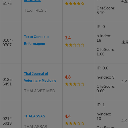
JOURNAL
4区
5175
CiteScore:
TEXT RES J
5.10
IF: 0
h-index:
Texto Contexto
3.4
0104-
16
未
Enfermagem
0707
CiteScore:
1.60
IF: 0.6
Thai Journal of
4.8
h-index: 9
0125-
Veterinary Medicine
4区
6491
CiteScore:
THAI J VET MED
0.60
IF: 1
h-index:
4.4
THALASSAS
0212-
10
4区
5919
THALASSAS
CiteScore: