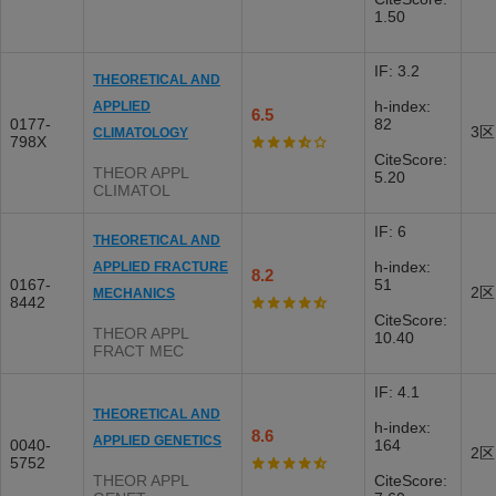
1.50
IF: 3.2
THEORETICAL AND
h-index:
APPLIED
6.5
0177-
82
3区
CLIMATOLOGY
798X
CiteScore:
THEOR APPL
5.20
CLIMATOL
IF: 6
THEORETICAL AND
h-index:
APPLIED FRACTURE
8.2
0167-
51
2区
MECHANICS
8442
CiteScore:
THEOR APPL
10.40
FRACT MEC
IF: 4.1
THEORETICAL AND
h-index:
8.6
APPLIED GENETICS
0040-
164
2区
5752
THEOR APPL
CiteScore: