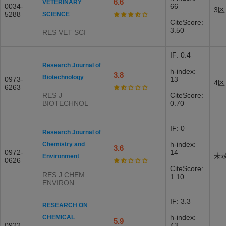
6.6
VETERINARY
0034-
66
3区
5288
SCIENCE
CiteScore:
3.50
RES VET SCI
IF: 0.4
Research Journal of
h-index:
3.8
Biotechnology
0973-
13
4区
6263
RES J
CiteScore:
BIOTECHNOL
0.70
IF: 0
Research Journal of
h-index:
Chemistry and
3.6
0972-
14
未
Environment
0626
CiteScore:
RES J CHEM
1.10
ENVIRON
IF: 3.3
RESEARCH ON
h-index:
CHEMICAL
5.9
0922-
43