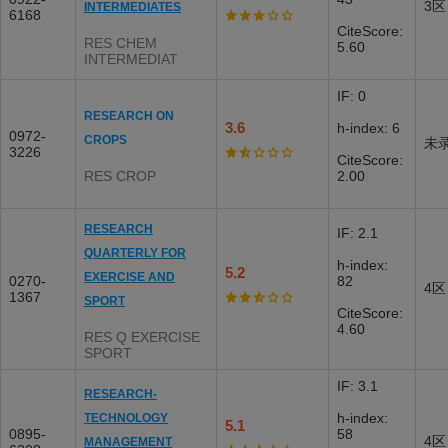
3区
INTERMEDIATES
6168
CiteScore:
RES CHEM
5.60
INTERMEDIAT
IF: 0
RESEARCH ON
3.6
h-index: 6
0972-
CROPS
未
3226
CiteScore:
RES CROP
2.00
RESEARCH
IF: 2.1
QUARTERLY FOR
h-index:
5.2
EXERCISE AND
0270-
82
4区
1367
SPORT
CiteScore:
4.60
RES Q EXERCISE
SPORT
IF: 3.1
RESEARCH-
h-index:
TECHNOLOGY
5.1
0895-
58
4区
MANAGEMENT