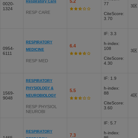
5.2
Respiratory Care
0020-
77
3区
1324
RESP CARE
CiteScore:
3.70
IF: 3.3
RESPIRATORY
h-index:
6.4
0954-
108
MEDICINE
3区
6111
CiteScore:
RESP MED
4.30
IF: 1.9
RESPIRATORY
h-index:
PHYSIOLOGY &
5.5
1569-
88
4区
NEUROBIOLOGY
9048
CiteScore:
RESP PHYSIOL
3.60
NEUROBI
IF: 5.7
RESPIRATORY
h-index:
7.3
1465-
95