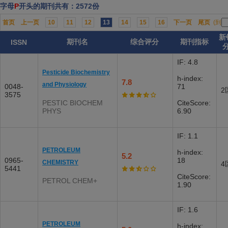
字母
P
开头的期刊共有：2572份
首页
上一页
10
11
12
13
14
15
16
下一页
尾页
(到
新
期刊名
综合评分
期刊指标
ISSN
IF: 4.8
Pesticide Biochemistry
h-index:
7.8
and Physiology
0048-
71
2
3575
PESTIC BIOCHEM
CiteScore:
PHYS
6.90
IF: 1.1
PETROLEUM
h-index:
5.2
0965-
18
CHEMISTRY
4
5441
CiteScore:
PETROL CHEM+
1.90
IF: 1.6
PETROLEUM
h-index: