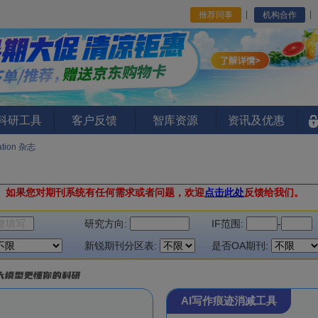
推荐同事
机构合作
I科研工具
客户反馈
智库资源
资讯及优惠
cation 杂志
。
如果您对期刊系统有任何需求或者问题，欢迎
点击此处
反馈给我们。
研究方向:
IF范围:
-
新锐期刊分区表:
是否OA期刊:
AI写作痕迹消减工具