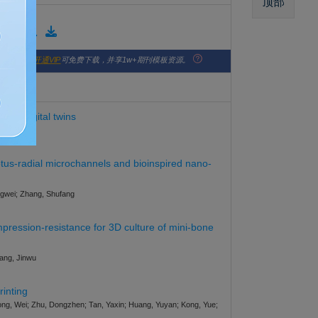
顶部
版格式模板
版社官网。
开通VIP
可免费下载，并享1w+期刊模板资源。
n to digital twins
lotus-radial microchannels and bioinspired nano-
ngwei; Zhang, Shufang
pression-resistance for 3D culture of mini-bone
Wang, Jinwu
inting
 Song, Wei; Zhu, Dongzhen; Tan, Yaxin; Huang, Yuyan; Kong, Yue;