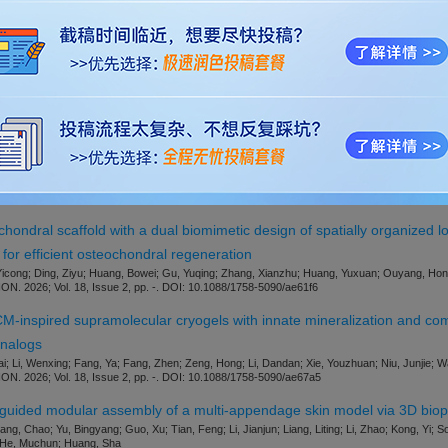
LaTeX
格式模板
版社官网。
开通VIP
可免费下载，并享1w+期刊模板资源。
此模板来自于期刊/出
iptcentral.com/bf-iop
scale design trade-off in bone tissue engineering: from generative desig
ewen; Pang, Qingjiang
. 2026; Vol. 18, Issue 2, pp. -. DOI: 10.1088/1758-5090/ae647e
chondral scaffold with a dual biomimetic design of spatially organized 
for efficient osteochondral regeneration
Yicong; Ding, Ziyu; Huang, Bowei; Gu, Yuqing; Zhang, Xianzhu; Huang, Yuxuan; Ouyang, Ho
. 2026; Vol. 18, Issue 2, pp. -. DOI: 10.1088/1758-5090/ae61f6
-inspired supramolecular cryogels with innate mineralization and com
analogs
; Li, Wenxing; Fang, Ya; Fang, Zhen; Zeng, Hong; Li, Dandan; Xie, Youzhuan; Niu, Junjie; 
. 2026; Vol. 18, Issue 2, pp. -. DOI: 10.1088/1758-5090/ae67a5
guided modular assembly of a multi-appendage skin model via 3D biopr
g, Chao; Yu, Bingyang; Guo, Xu; Tian, Feng; Li, Jianjun; Liang, Liting; Li, Zhao; Kong, Yi;
n; He, Muchun; Huang, Sha