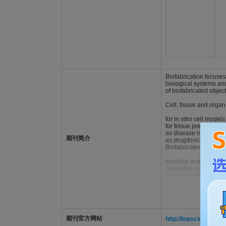
Biofabrication focuses
biological systems and
of biofabricated object
Cell, tissue and organ
for in vitro cell mode
for tissue precursors,
as disease models
期刊简介
as drug/toxicological
Biofabricated cell/bio
biochips and biosens
cell-laden microfluidi
cell/tissue/lab/organ-
Novel 3D tissue scaffo
convergence of (bio)f
novel processes for c
bioactive and bioinspi
engineering 'active and
期刊官方网站
http://iopscience.iop
direct and indirect fab