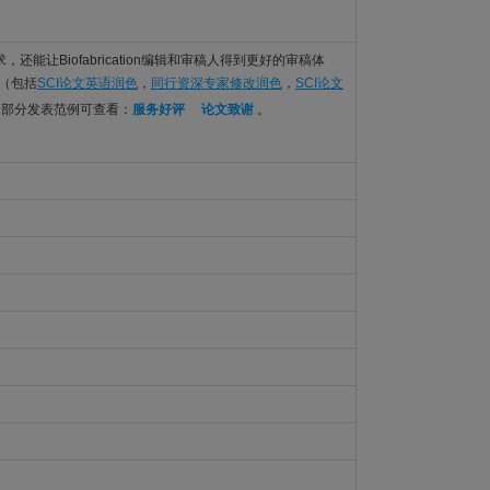
语言要求，还能让Biofabrication编辑和审稿人得到更好的审稿体
务（包括
SCI论文英语润色
，
同行资深专家修改润色
，
SCI论文
。部分发表范例可查看：
服务好评
论文致谢
。