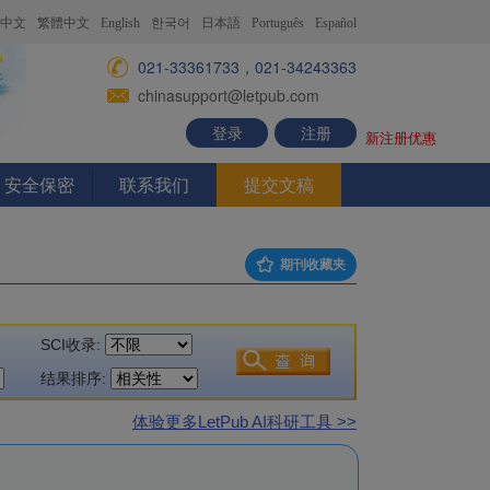
中文
繁體中文
English
한국어
日本語
Português
Español
021-33361733，021-34243363
chinasupport@letpub.com
登录
注册
新注册优惠
安全保密
联系我们
提交文稿
期刊收藏夹
SCI收录:
结果排序:
体验更多LetPub AI科研工具 >>