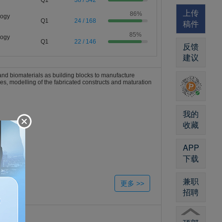
Q1
38 / 342
上传
86%
logy
Q1
24 / 168
稿件
85%
logy
Q1
22 / 146
反馈
建议
 and biomaterials as building blocks to manufacture
es, modelling of the fabricated constructs and maturation
我的
收藏
APP
下载
兼职
招聘