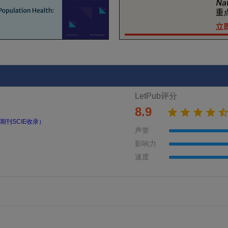
LetPub评分
8.9
期刊SCIE收录）
声誉
影响力
速度