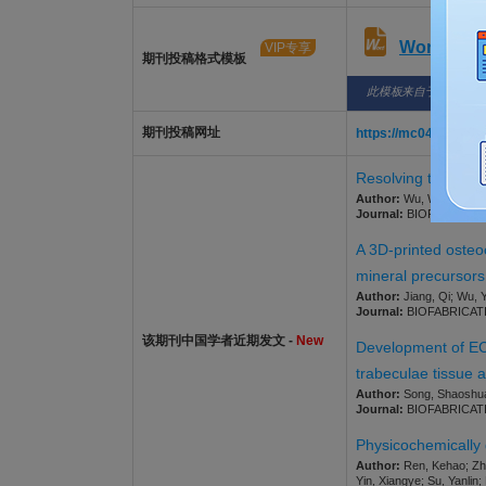
Word版
VIP专享
期刊投稿格式模板
此模板来自于期刊/出
期刊投稿网址
https://mc04.manuscr
Resolving the multi
Author:
Wu, Wei; Shi, Z
Journal:
BIOFABRICATION
A 3D-printed osteo
mineral precursors 
Author:
Jiang, Qi; Wu, 
Journal:
BIOFABRICATION
该期刊中国学者近期发文 -
New
Development of ECM
trabeculae tissue 
Author:
Song, Shaoshuai
Journal:
BIOFABRICATION
Physicochemically 
Author:
Ren, Kehao; Zhan
Yin, Xiangye; Su, Yanli