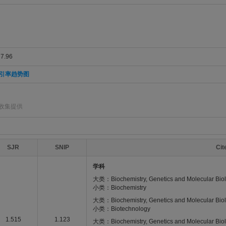
.96
引率趋势图
]收集提供
SJR
SNIP
Ci
学科
大类：Biochemistry, Genetics and Molecular Bio
小类：Biochemistry
大类：Biochemistry, Genetics and Molecular Bio
小类：Biotechnology
1.515
1.123
大类：Biochemistry, Genetics and Molecular Bio