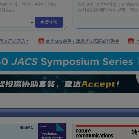
免费体验
 | 报名正式开启！
多本ABS四星！优质经管国际期刊列表
热
热