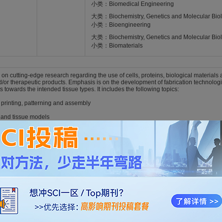
小类：Biomedical Engineering
大类：Biochemistry, Genetics and Molecular Bio
小类：Bioengineering
大类：Biochemistry, Genetics and Molecular Bio
小类：Biomaterials
 on cutting-edge research regarding the use of cells, proteins, biological materials
/or therapeutic products. Emphasis is on the development of fabrication technologi
s towards the intended tissue types. It includes the following topics:
 printing, patterning and assembly
ls and tissue models
 analogs and substitutes
 screening models
logical material-integrated systems and medical devices
ors
c devices
on-a-chip
ld fabrication
abrication technologies
omplex scaffolds and surface engineering
red tissue scaffolds
 reactive' interfaces within hierarchical structures
.org/journal/1758-5090
rication methods...etc.