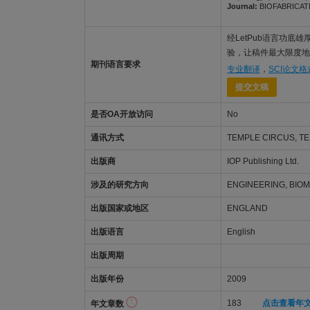
Journal:
BIOFABRICATION
经LetPub语言功底雄厚的
验，让稿件最大限度地被B
期刊语言要求
专业翻译
，
SCI论文
提交文稿
是否OA开放访问
No
通讯方式
TEMPLE CIRCUS, TE
出版商
IOP Publishing Ltd.
涉及的研究方向
ENGINEERING, BIOM
出版国家或地区
ENGLAND
出版语言
English
出版周期
出版年份
2009
183
点击查看年
年文章数