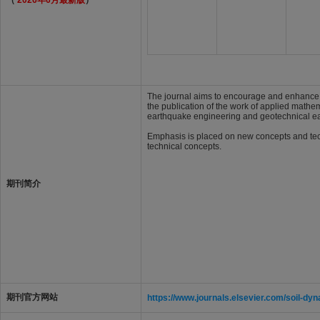
（
2026年6月最新版
）
The journal aims to encourage and enhance th
the publication of the work of applied mathem
earthquake engineering and geotechnical e
Emphasis is placed on new concepts and tech
technical concepts.
期刊简介
期刊官方网站
https://www.journals.elsevier.com/soil-d