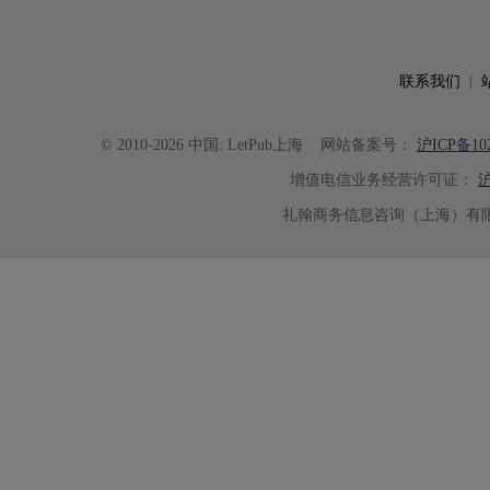
可读性。整个服务过程中沟通及时
具有针对性，为论文顺利投稿并发表于 Ad
了重要帮助。
联系我们
|
© 2010-2026 中国: LetPub上海
网站备案号：
沪ICP备102
增值电信业务经营许可证：
沪
礼翰商务信息咨询（上海）有限