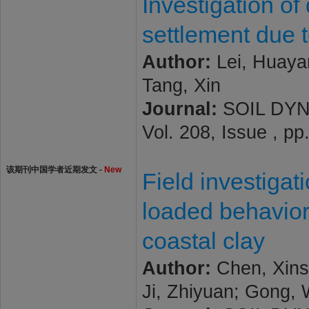
Investigation of
settlement due 
Author:
Lei, Huaya
Tang, Xin
Journal:
SOIL DYN
Vol. 208, Issue , pp
该期刊中国学者近期发文 -
New
Field investigat
loaded behavior
coastal clay
Author:
Chen, Xins
Ji, Zhiyuan; Gong,