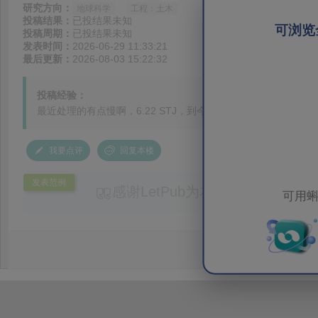
研究方向：
地球科学
工程：土木
投稿结果：
已投结果未知
可浏览
投稿周期：
已投结果未知
发表时间：
2026-06-29 11:33:21
最后更新：
2026-08-03 15:22:32
投稿经验：
最近处理的有点慢啊，6.22 STJ，到今天还没变状态。。。
我要点评
回复本楼
发表范例
感谢LetPub为本论文提供专业
可用蝌
务。编辑结合论文中全光谱响应S
效应及界面电荷传输等研究内容，
论述逻辑进行了系统梳理，使研究
析及机理讨论之间的关系更加清晰
出的呈现。同时，编辑对英文语法
语言规范进行了细致修改，有效提