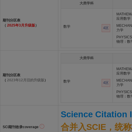
大类学科
MATHEMA
应用数学
期刊分区表
（
2025年3月升级版
）
MECHAN
数学
4区
力学
PHYSICS
物理：数
大类学科
MATHEMA
应用数学
期刊分区表
（
2023年12月旧的升级版
）
MECHAN
数学
4区
力学
PHYSICS
物理：数
Science Citation
合并入SCIE，统称S
SCI期刊收录coverage