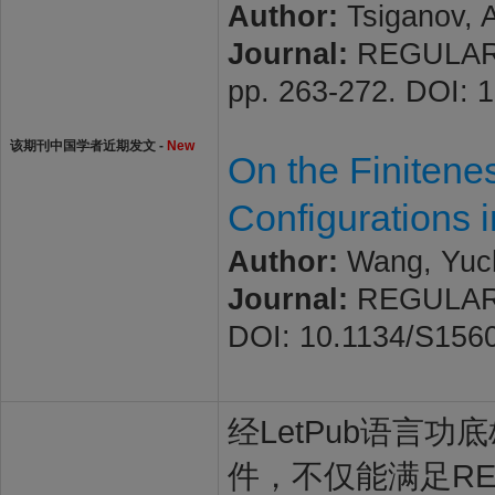
Author:
Tsiganov, 
Journal:
REGULAR &
pp. 263-272. DOI:
该期刊中国学者近期发文 -
New
On the Finitene
Configurations 
Author:
Wang, Yuch
Journal:
REGULAR &
DOI: 10.1134/S156
经LetPub语言功底雄
件，不仅能满足REGU