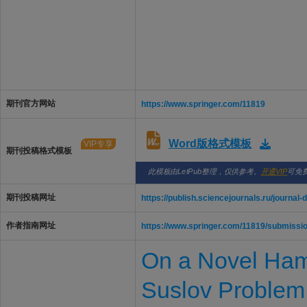
期刊官方网站
https://www.springer.com/11819
Word版格式模板
VIP专享
期刊投稿格式模板
此模板由LetPub整理，仅供参考。
开通VIP
可免
期刊投稿网址
https://publish.sciencejournals.ru/journal
作者指南网址
https://www.springer.com/11819/submissio
On a Novel Hami
Suslov Problem