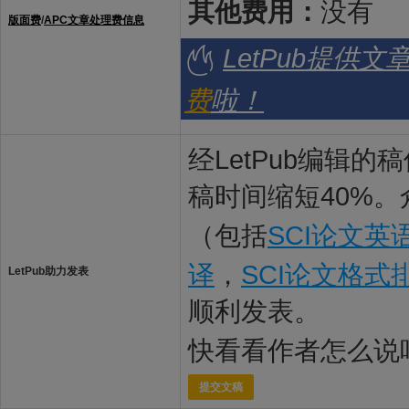
其他费用：
没有
版面费
/
APC文章处理费信息
LetPub提供
费
啦！
经LetPub编辑
稿时间缩短40%。
（包括
SCI论文英
译
，
SCI论文格式
LetPub助力发表
顺利发表。
快看看作者怎么说
提交文稿