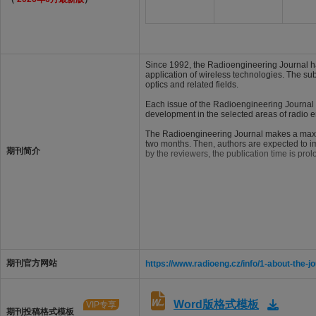
Since 1992, the Radioengineering Journal ha
application of wireless technologies. The su
optics and related fields.
Each issue of the Radioengineering Journal is
development in the selected areas of radio 
The Radioengineering Journal makes a maximu
two months. Then, authors are expected to i
期刊简介
by the reviewers, the publication time is pro
期刊官方网站
https://www.radioeng.cz/info/1-about-the-j
Word版格式模板
VIP专享
期刊投稿格式模板