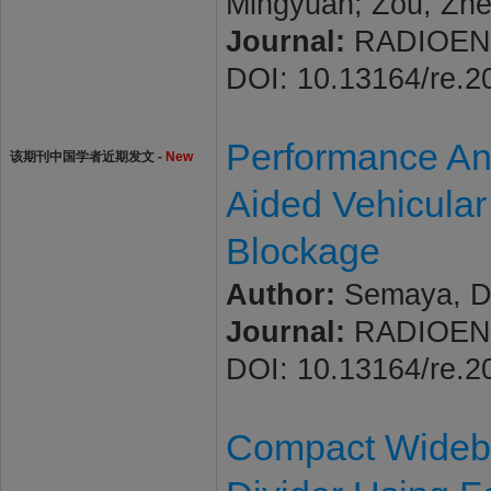
Mingyuan; Zou, Zh
Journal:
RADIOENGI
DOI: 10.13164/re.2
Performance Anal
该期刊中国学者近期发文 -
New
Aided Vehicula
Blockage
Author:
Semaya, Di
Journal:
RADIOENGI
DOI: 10.13164/re.2
Compact Wideban