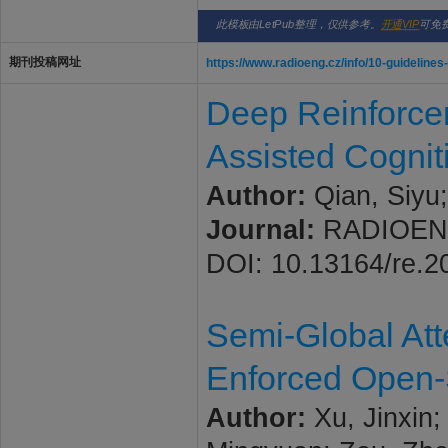
此模板由LetPub整理，仅供参考。
开通VIP
可免
期刊投稿网址
https://www.radioeng.cz/info/10-guidelines
Deep Reinforce
Assisted Cogni
Author:
Qian, Siyu;
Journal:
RADIOENGI
DOI: 10.13164/re.2
Semi-Global Atte
Enforced Open-Se
Author:
Xu, Jinxin;