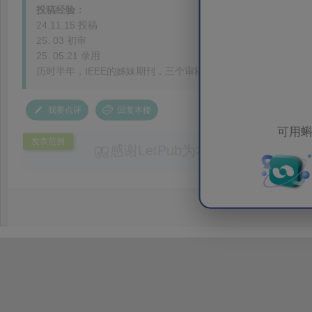
投稿经验：
24.11.15 投稿
25. 03 初审
25. 05.21 录用
历时半年，IEEE的姊妹期刊，三个审稿人，但是都是在投稿网
我要点评
回复本楼
可用蝌
发表范例
感谢LetPub为本论文提供专业
务。编辑结合论文中全光谱响应S
效应及界面电荷传输等研究内容，
论述逻辑进行了系统梳理，使研究
析及机理讨论之间的关系更加清晰
出的呈现。同时，编辑对英文语法
语言规范进行了细致修改，有效提
可读性。整个服务过程中沟通及时
具有针对性，为论文顺利投稿并发表于 Ad