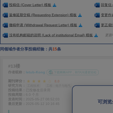
投稿信 (Cover Letter) 模板
回复信 (
返修延期交稿 (Requesting Extension) 模板
变更作者信
撤稿申请 (Withdrawal Request Letter) 模板
更正/勘误
没有机构邮箱的说明 (Lack of institutional Email) 模板
更新中
同领域作者分享投稿经验：共
15
条
#13楼
作者昵称：
letub-Kong
下载蝌蝌APP，和TA沟通更轻松
期刊评分：
8.0
研究方向：
工程技术
工程：电子与电气
投稿结果：
已投修改后录用
投稿周期：
6.0 个月
发表时间：
2025-05-27 08:52:03
可浏览
最后更新：
2026-05-12 10:16:45