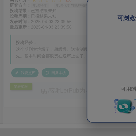
2.0
研究方向：
地球科学
地球化学与地球物理
投稿结果：
已投结果未知
投稿周期：
已投结果未知
可浏览
发表时间：
2025-04-03 23:39:56
最后更新：
2025-04-03 23:39:56
投稿经验：
这个期刊太垃圾了，超级慢。送审制度真奇葩，每次送审一等1
先。基本时间全都浪费在送审上面了。垃圾，之后再也不投了
我要点评
回复本楼
发表范例
可用蝌
感谢LetPub为本论文提供专业
务。编辑结合论文中全光谱响应S
效应及界面电荷传输等研究内容，
论述逻辑进行了系统梳理，使研究
析及机理讨论之间的关系更加清晰
出的呈现。同时，编辑对英文语法