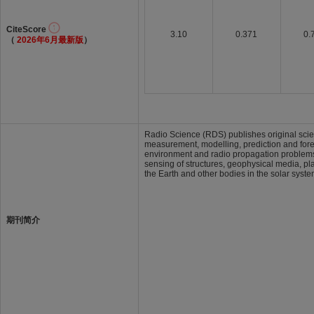
CiteScore
3.10
0.371
0.
（
2026年6月最新版
）
Radio Science (RDS) publishes original scien
measurement, modelling, prediction and forec
environment and radio propagation problems 
sensing of structures, geophysical media, pl
the Earth and other bodies in the solar syste
期刊简介