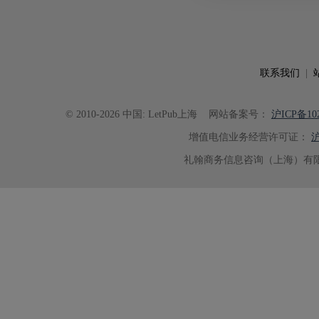
语言规范进行了细致修改，有效提
可读性。整个服务过程中沟通及时
具有针对性，为论文顺利投稿并发表于 Ad
了重要帮助。
联系我们
|
© 2010-2026 中国: LetPub上海
网站备案号：
沪ICP备102
增值电信业务经营许可证：
沪
礼翰商务信息咨询（上海）有限