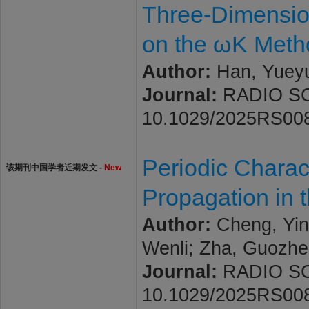
Three-Dimensio
on the ωK Meth
Author:
Han, Yueyue
Journal:
RADIO SCIE
10.1029/2025RS00
Periodic Charac
该期刊中国学者近期发文 -
New
Propagation in 
Author:
Cheng, Yinh
Wenli; Zha, Guozh
Journal:
RADIO SCIE
10.1029/2025RS00