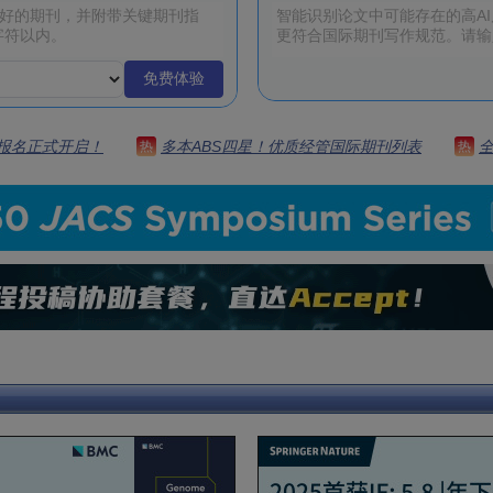
免费体验
 | 报名正式开启！
多本ABS四星！优质经管国际期刊列表
热
热