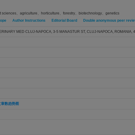
t sciences、agriculture、horticulture、forestry、biotechnology、genetics
cope
Author Instructions
Editorial Board
Double anonymous peer revi
TERINARY MED CLUJ-NAPOCA, 3-5 MANASTUR ST, CLUJ-NAPOCA, ROMANIA, 
文章数趋势图