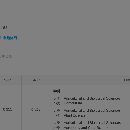
.68
引率趋势图
收集提供
SJR
SNIP
Ci
学科
大类：Agricultural and Biological Sciences
小类：Horticulture
0.355
0.521
大类：Agricultural and Biological Sciences
小类：Plant Science
大类：Agricultural and Biological Sciences
小类：Agronomy and Crop Science