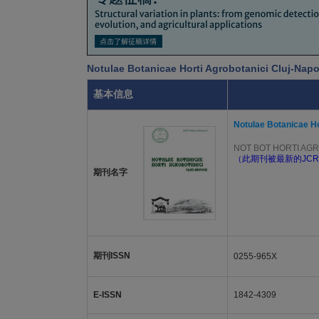
Notulae Botanicae Horti Agrobotanici Cluj
基本信息
Notulae Botanicae Ho
NOT BOT HORTI AG
（此期刊被最新的JCR
期刊名字
期刊ISSN
0255-965X
E-ISSN
1842-4309