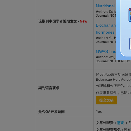
Nutritional and phy
Author:
Zahid, Anam; Y
Journal:
NOTULAE BOTAN
该期刊中国学者近期发文 -
New
Biochar and silicon
hormones balance a
Author:
Yu, Hong-zhu; Gu
Journal:
NOTULAE BOTAN
GWAS-based SNP-Tr
Author:
Wei, Boxiang; Wa
Journal:
NOTULAE BOTAN
经LetPub语言功底雄厚的美
Botanicae Horti 
分理解和公正评估。Le
期刊语言要求
作者准备稿件，已助力
提交文稿
是否OA开放访问
Yes
文章处理费：
需要
（ E
文章处理费豁免：
没有