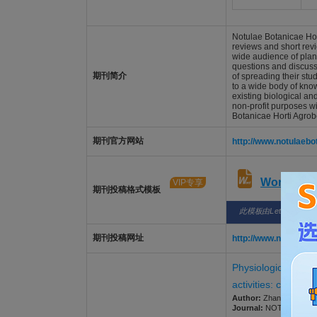
Notulae Botanicae Hort
reviews and short revi
wide audience of plant 
questions and discuss 
期刊简介
of spreading their stud
to a wide body of know
existing biological an
non-profit purposes wi
Botanicae Horti Agrob
期刊官方网站
http://www.notulaebo
Word版
VIP专享
期刊投稿格式模板
此模板由LetPub整理
期刊投稿网址
http://www.notulaebo
Physiological and 
activities: compari
Author:
Zhang, Ke; Luo
Journal:
NOTULAE BOTAN