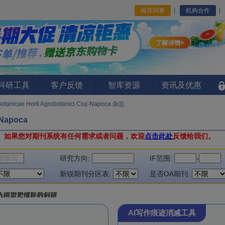
推荐同事
机构合作
I科研工具
客户反馈
智库资源
资讯及优惠
Botanicae Horti Agrobotanici Cluj-Napoca 杂志
-Napoca
。
如果您对期刊系统有任何需求或者问题，欢迎
点击此处
反馈给我们。
研究方向:
IF范围:
-
新锐期刊分区表:
是否OA期刊:
AI写作痕迹消减工具