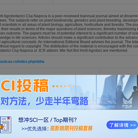
i Agrobotanici Cluj-Napoca is a peer-reviewed biannual journal aimed at disseminat
ews. The subjects refer on plant biodiversity, genetics and plant breeding, develop
scientists in all areas of plant biology, agriculture, horticulture and forestry. The 
their results in terms of the major questions of plant sciences, thereby maximizing t
ies outcome. The papers must be of potential interest to a significant number of scient
ledge in life sciences. Articles should make a significant contribution to the adva
d agricultural concepts. An international Editorial Board advises the journal. The tot
thout regard to copyright. The distribution of the material is encouraged with the c
otanici Cluj-Napoca or JCR abbrev. title Not Bot Horti Agrobo) are mentioned.
tanicae.ro/index.php/nbha
格式模板
，仅供参考。
开通VIP
可免费下载，并享1w+期刊模板资源。
tanicae.ro/index.php/nbha/login
biochemical adaptation of Phedimus aizoon L. to karst high-calcium soi
son with normal soil
, Chong
ICAE HORTI AGROBOTANICI CLUJ-NAPOCA. 2026; Vol. 54, Issue 1, pp. -. DOI: 10.15