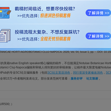
tochemical profiling of regional chilli genotypes grown under tunnel con
ike, Gao; Fozia; Ramzan, Muhammad; Munawar, Muneeb; Nadeem, Kashif; Chishti, Saeed A
ICAE HORTI AGROBOTANICI CLUJ-NAPOCA. 2026; Vol. 54, Issue 1, pp. -. DOI: 10.15
 oxide nanoparticles ameliorate micro-plastic stress in alfalfa by enha
nd soil quality
o, Li; He, Li-Jie; Li, Xin; Hu, Xin-Yu; Deng, Yi-XI; Sheng, Mo-Ye; Tingting, Guo; Gao, Zhan
ICAE HORTI AGROBOTANICI CLUJ-NAPOCA. 2026; Vol. 54, Issue 1, pp. -. DOI: 10.15
ait associations and drought-stressed physiological responses in qu
ng, Xiaoxia; Lv, Wei; Lu, Chuan; Li, Yang; Cui, Yanru; Wang, Mei; Wei, Zhimin; Li, Mengqi; 
ICAE HORTI AGROBOTANICI CLUJ-NAPOCA. 2026; Vol. 54, Issue 1, pp. -. DOI: 10.15
籍native English speaker精心编辑的稿件，不仅能满足Notulae Botanicae Horti 
Agrobotanici Cluj-Napoca编辑和审稿人得到更好的审稿体验，让稿件最大限度地被Notulae Bota
tPub的专业SCI论文编辑服务（包括
SCI论文英语润色
，
同行资深专家修改润色
，
SC
全球15万+作者顺利发表论文。部分发表范例可查看：
服务好评
论文致谢
。
UR500; ）