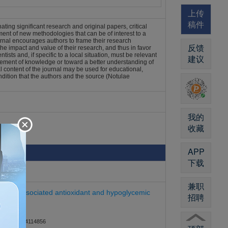
上传
稿件
ing significant research and original papers, critical
ment of new methodologies that can be of interest to a
journal encourages authors to frame their research
反馈
he impact and value of their research, and thus in favor
ists and, if specific to a local situation, must be relevant
建议
ncement of knowledge or toward a better understanding of
al content of the journal may be used for educational,
ondition that the authors and the source (Notulae
我的
收藏
APP
下载
兼职
ls and associated antioxidant and hypoglycemic
招聘
835/nbha54114856