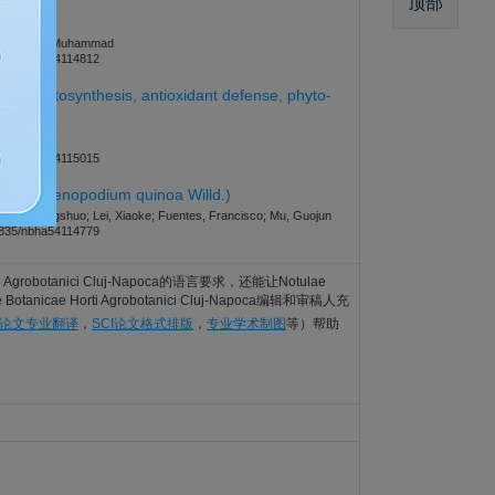
顶部
ditions
.S.; Uzair, Muhammad
835/nbha54114812
ncing photosynthesis, antioxidant defense, phyto-
-Wu
835/nbha54115015
inoa (Chenopodium quinoa Willd.)
Zhang, Jiangshuo; Lei, Xiaoke; Fuentes, Francisco; Mu, Guojun
835/nbha54114779
Agrobotanici Cluj-Napoca的语言要求，还能让Notulae
nicae Horti Agrobotanici Cluj-Napoca编辑和审稿人充
I论文专业翻译
，
SCI论文格式排版
，
专业学术制图
等）帮助