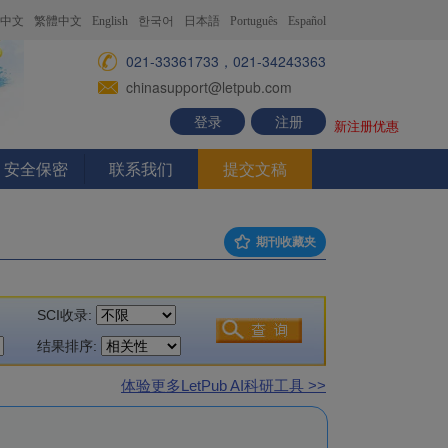
中文
繁體中文
English
한국어
日本語
Português
Español
021-33361733，021-34243363
chinasupport@letpub.com
登录
注册
新注册优惠
安全保密
联系我们
提交文稿
期刊收藏夹
SCI收录:
结果排序:
体验更多LetPub AI科研工具 >>