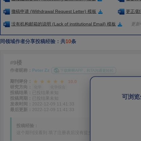
撤稿申请 (Withdrawal Request Letter) 模板
更正/勘误
没有机构邮箱的说明 (Lack of institutional Email) 模板
更新中
同领域作者分享投稿经验：共
10
条
#9楼
作者昵称：
Peter Zz
下载蝌蝌APP，和TA沟通更轻松
期刊评分：
10.0
研究方向：
化学
化学综合
投稿结果：
已投结果未知
可浏览
投稿周期：
已投结果未知
发表时间：
2022-12-09 11:41:33
最后更新：
2022-12-09 11:41:33
投稿经验：
这个期刊没看到 填了注册表后没有提交或者确定键 ，我没搞懂