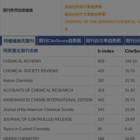
该杂志的自引率趋势图
期刊常用信息链接
该杂志的年文章数趋势图
JOURNAL OF THE SERBIAN CHEMIC
文
期刊CiteScore趋势图
期刊自引率趋势图
期刊分
同领域相关期刊
同类著名期刊名称
h-index
CiteSc
CHEMICAL REVIEWS
609
109.10
CHEMICAL SOCIETY REVIEWS
432
70.70
Nature Chemistry
187
31.50
ACCOUNTS OF CHEMICAL RESEARCH
354
31.20
ANGEWANDTE CHEMIE-INTERNATIONAL EDITION
482
25.70
Journal of the American Chemical Society
542
22.00
JOURNAL OF CONTROLLED RELEASE
237
19.60
Topics in Current Chemistry
85
0.40
GREEN CHEMISTRY
186
16.00