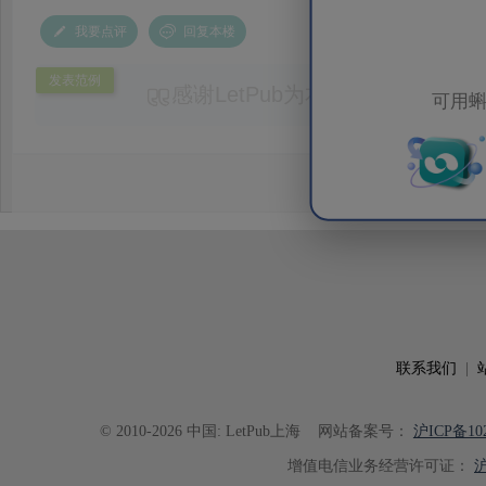
我要点评
回复本楼
发表范例
感谢LetPub为本论文提供专业
可用蝌
务。编辑结合论文中全光谱响应S
效应及界面电荷传输等研究内容，
论述逻辑进行了系统梳理，使研究
析及机理讨论之间的关系更加清晰
出的呈现。同时，编辑对英文语法
语言规范进行了细致修改，有效提
可读性。整个服务过程中沟通及时
具有针对性，为论文顺利投稿并发表于 Ad
了重要帮助。
联系我们
|
© 2010-2026 中国: LetPub上海
网站备案号：
沪ICP备102
增值电信业务经营许可证：
沪