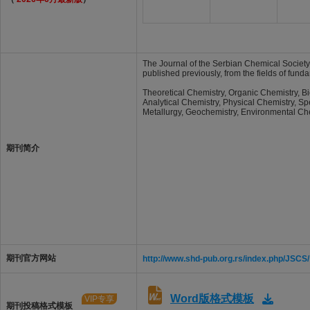
The Journal of the Serbian Chemical Society
published previously, from the fields of fun
Theoretical Chemistry, Organic Chemistry, B
Analytical Chemistry, Physical Chemistry, S
Metallurgy, Geochemistry, Environmental Che
期刊简介
期刊官方网站
http://www.shd-pub.org.rs/index.php/JSCS/
Word版格式模板
VIP专享
期刊投稿格式模板