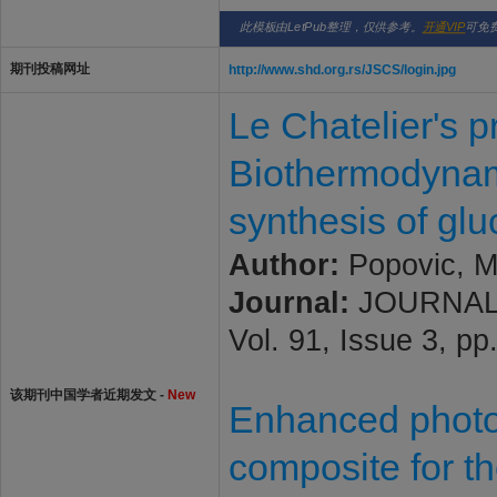
此模板由LetPub整理，仅供参考。
开通VIP
可免
期刊投稿网址
http://www.shd.org.rs/JSCS/login.jpg
Le Chatelier's p
Biothermodynami
synthesis of gl
Author:
Popovic, Ma
Journal:
JOURNAL 
Vol. 91, Issue 3, 
该期刊中国学者近期发文 -
New
Enhanced photo
composite for t