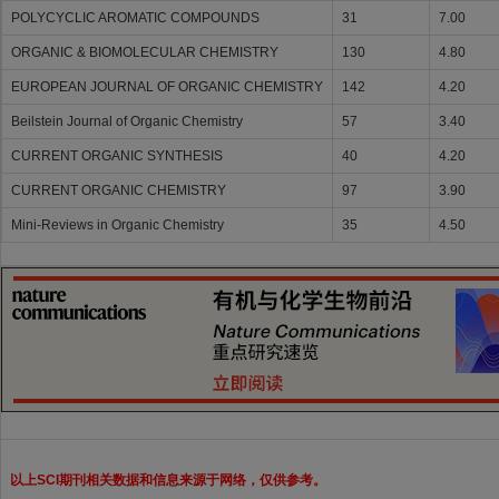
POLYCYCLIC AROMATIC COMPOUNDS
31
7.00
ORGANIC & BIOMOLECULAR CHEMISTRY
130
4.80
EUROPEAN JOURNAL OF ORGANIC CHEMISTRY
142
4.20
Beilstein Journal of Organic Chemistry
57
3.40
CURRENT ORGANIC SYNTHESIS
40
4.20
CURRENT ORGANIC CHEMISTRY
97
3.90
Mini-Reviews in Organic Chemistry
35
4.50
以上SCI期刊相关数据和信息来源于网络，仅供参考。