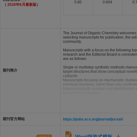
CiteScore
5.80
0.604
0.
（
2026年6月最新版
）
The Journal of Organic Chemistry welcomes or
selecting manuscripts for publication, the edi
community.
Manuscripts with a focus on the following to
research and the Editorial Board is consiste
are as follows:
Single or multistep synthetic methods manusc
期刊简介
target structures that show conceptual novelty
catalysts.
Manuscripts focusing on mechanistic studies 
chemical reactions, rather than only confir
Natural products isolation and identification
biosynthetic pathways.
Manuscripts with elements of biological stud
aspects associated with the organic chemistr
期刊官方网站
https://pubs.acs.org/journal/joceah
Word版格式模板