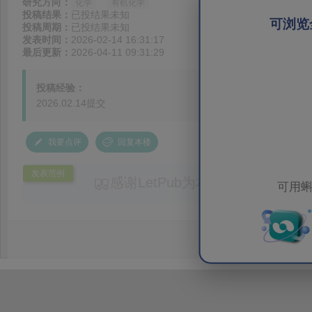
研究方向：
化学
有机化学
投稿结果：
已投结果未知
可浏览
投稿周期：
已投结果未知
发表时间：
2026-02-14 16:31:17
最后更新：
2026-04-11 09:31:29
投稿经验：
2026.02.14提交
我要点评
回复本楼
发表范例
感谢LetPub为本论文提供专业
可用蝌
务。编辑结合论文中全光谱响应S
效应及界面电荷传输等研究内容，
论述逻辑进行了系统梳理，使研究
析及机理讨论之间的关系更加清晰
出的呈现。同时，编辑对英文语法
语言规范进行了细致修改，有效提