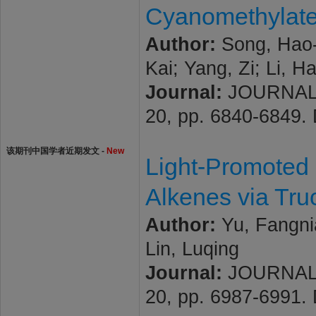
Cyanomethylate
Author:
Song, Hao-
Kai; Yang, Zi; Li, H
Journal:
JOURNAL 
20, pp. 6840-6849.
该期刊中国学者近期发文 -
New
Light-Promoted 
Alkenes via Tr
Author:
Yu, Fangnia
Lin, Luqing
Journal:
JOURNAL 
20, pp. 6987-6991.