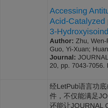
Accessing Antit
Acid-Catalyzed 
3-Hydroxyisoin
Author:
Zhu, Wen-R
Guo, Yi-Xuan; Huan
Journal:
JOURNAL 
20, pp. 7043-7056.
经LetPub语言功底雄
件，不仅能满足JOUR
还能让JOURNAL 