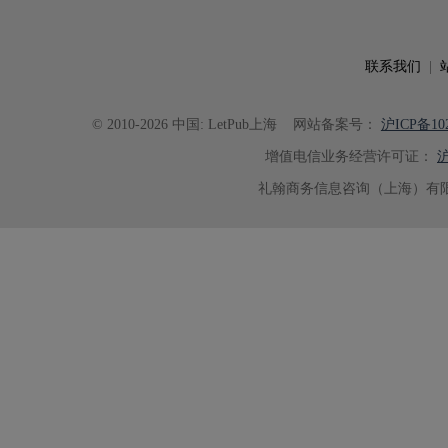
可读性。整个服务过程中沟通及时
具有针对性，为论文顺利投稿并发表于 Ad
了重要帮助。
联系我们
|
© 2010-2026 中国: LetPub上海
网站备案号：
沪ICP备102
增值电信业务经营许可证：
沪
礼翰商务信息咨询（上海）有限