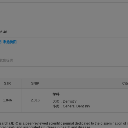
.46
引率趋势图
]收集提供
SJR
SNIP
Ci
学科
1.846
2.016
大类：Dentistry
小类：General Dentistry
earch (JDR) is a peer-reviewed scientific journal dedicated to the dissemination o
e oral cavity and associated structures in health and disease.