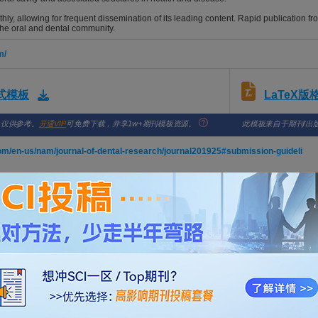
ly, allowing for frequent dissemination of its leading content. Rapid publication f
 the oral and dental community.
m/
LaTeX
格式模板
，仅供参考。
开通VIP
可免费下载，并享1w+期刊模板资源。
此模板来自于期刊/出
om/en-us/nam/journal-of-dental-research/journal201925#submission-guideli
s in Oral and Maxillofacial Diseases
Y.; Yu, Z.; Chai, Y.; Chen, Y.; Yang, G.; Huang, T
NTAL RESEARCH. 2026; Vol. , Issue , pp. -. DOI: 10.1177/00220345261443990
ion in Periosteum Promotes Alveolar Bone Formation
B.; Li, B.; Wu, Y.; Zhong, J.; Li, Y.; Wang, R.; Guo, W.; Fan, Y.; Li, Y
NTAL RESEARCH. 2026; Vol. , Issue , pp. -. DOI: 10.1177/00220345261443475
-deposition Boosts Adhesive Infiltration via Dehydration
C.; Pan, M.; Xu, J.; Luo, Q.; Li, X
NTAL RESEARCH. 2026; Vol. , Issue , pp. -. DOI: 10.1177/00220345261442125