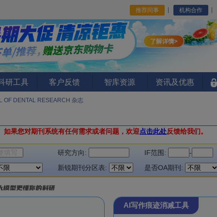
推荐同事
机构合作
I科研工具
客户反馈
智库资源
资讯及优惠
L OF DENTAL RESEARCH 杂志
。
如果您对期刊系统有任何需求或者问题，欢迎
点击此处
反馈给我们。
研究方向:
IF范围:
-
新锐期刊分区表:
是否OA期刊:
AI写作痕迹消减工具