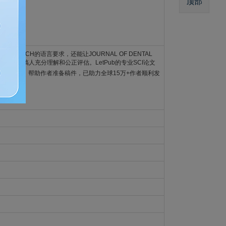
顶部
L RESEARCH的语言要求，还能让JOURNAL OF DENTAL
CH编辑和审稿人充分理解和公正评估。LetPub的专业SCI论文
术制图
等）帮助作者准备稿件，已助力全球15万+作者顺利发