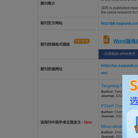
期刊简介
JDR is published month
the latest research to
期刊官方网站
http://jdr.sagepub.co
Word版
VIP专享
期刊投稿格式模板
此模板由LetPub整理
https://us.sagepub.c
期刊投稿网址
nes
Targeting Pyroptosi
Author:
Tang, L.; Wang, 
Journal:
JOURNAL OF DE
PTHrP Overexpress
Author:
Chen, Y.; Zhang, 
Journal:
JOURNAL OF DE
该期刊中国学者近期发文 -
New
Mineralization/Nano
Author:
Zhong, Q.; Shu, 
Journal:
JOURNAL OF DE