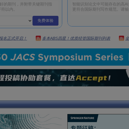
免费体验
 | 报名正式开启！
多本ABS四星！优质经管国际期刊列表
热
热