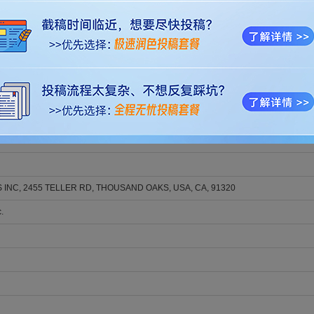
 RANKL Microneedles for Safe Orthodontic Acceleration
; Dai, Q.; Yan, J.; McGrath, C.; Han, B.; Ye, Z.; Lin, Y
NTAL RESEARCH. 2026; Vol. , Issue , pp. -. DOI: 10.1177/00220345261446540
美籍native English speaker精心编辑的稿件，不仅能满足JOURNAL OF DENTA
稿人得到更好的审稿体验，让稿件最大限度地被JOURNAL OF DENTAL RESEAR
论文英语润色
，
同行资深专家修改润色
，
SCI论文专业翻译
，
SCI论文格式排版
，
专业学
可查看：
服务好评
论文致谢
。
 INC, 2455 TELLER RD, THOUSAND OAKS, USA, CA, 91320
.