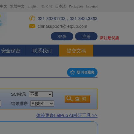
中文
繁體中文
English
한국어
日本語
Português
Español
021-33361733，021-34243363
chinasupport@letpub.com
登录
注册
新注册优惠
安全保密
联系我们
提交文稿
期刊收藏夹
SCI收录:
结果排序:
体验更多LetPub AI科研工具 >>