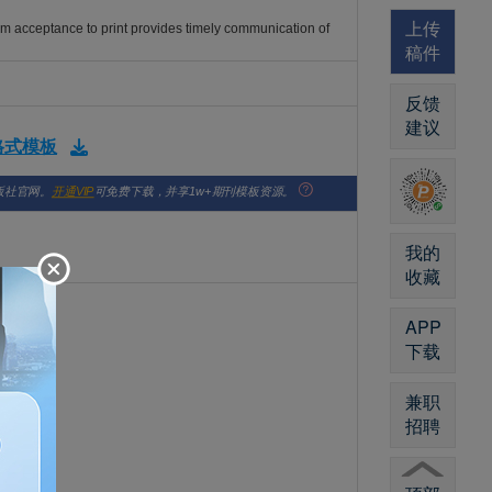
上传
rom acceptance to print provides timely communication of
稿件
反馈
建议
版格式模板
版社官网。
开通VIP
可免费下载，并享1w+期刊模板资源。
我的
收藏
APP
下载
兼职
招聘