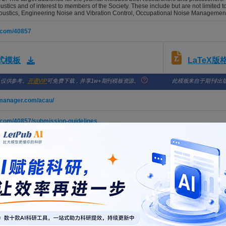
oustics and of interest to members of the Society. These include but are not limited 
ustics, Engineering Noise and Vibration Control, Occupational Noise Management,
r.com/40857
LaTeX
格式模板
，仅供参考。
开通VIP
可免费下载，并享1w+期刊模板资源。
此模板来自于期刊/出
lmanager.com/acau/
r.com/40857/submission-guidelines
gy of Psychoacoustic Metrics: Impact on Post-processing Consistency 
iu, Lina; Chen, Ke'an; Hou, Bingqing; Li, Hao; Zhang, Jun; Gao, Tong
RALIA. 2026; Vol. , Issue , pp. -. DOI: 10.1007/s40857-026-00393-3
 Acoustic Membrane for Broadband Sound Insulation Based on Multip
ique, Faisal; Yang, FengPeng
RALIA. 2026; Vol. , Issue , pp. -. DOI: 10.1007/s40857-026-00389-z
ive Noise Control for Vehicle Interior Wind Noise (Oct, 10.1007/s40857
 Zhien; Chen, Wan; Lu, Chihua; Sun, Yi; Wang, Ying
RALIA. 2026; Vol. , Issue , pp. -. DOI: 10.1007/s40857-026-00377-3