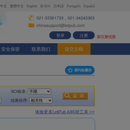
中文
繁體中文
English
한국어
日本語
Português
Español
021-33361733，021-34243363
chinasupport@letpub.com
登录
注册
新注册优惠
安全保密
联系我们
提交文稿
期刊收藏夹
SCI收录:
结果排序:
体验更多LetPub AI科研工具 >>