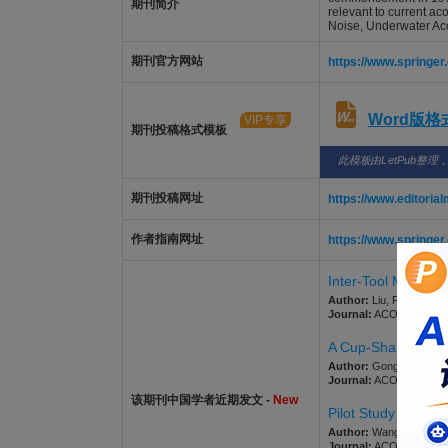
期刊简介
relevant to current ac
Noise, Underwater Aco
期刊官方网站
https://www.springe
Word版
VIP专享
期刊投稿格式模板
此模板由LetPub整理
期刊投稿网址
https://www.editoria
作者指南网址
https://www.springe
Inter-Tool Metrolo
Author:
Liu, Fancheng; L
Journal:
ACOUSTICS AUST
A Cup-Shaped Foil
Author:
Gong, Chun; Raf
Journal:
ACOUSTICS AUST
该期刊中国学者近期发文 -
New
Pilot Study on Act
Author:
Wang, Tao; Liu,
Journal:
ACOUSTICS AUST