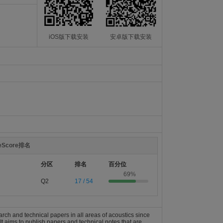
iOS版下载安装
安卓版下载安装
teScore排名
分区
排名
百分位
69%
Q2
17 / 54
earch and technical papers in all areas of acoustics since
t aims to publish papers and technical notes that are