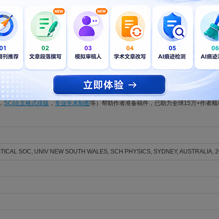
t Optimization of Structural-Acoustic Coupled System in Mid-Frequen
u, Yang; Chen, Zhengyan; Chen, Weizhen; Zheng, Hao; Zhao, Guozhong
RALIA. 2026; Vol. , Issue , pp. -. DOI: 10.1007/s40857-026-00387-1
n a well-structured manuscript and in well-written English gives it its best chance fo
rs find that getting some independent support helps them present their results in the
美籍native English speaker精心编辑的稿件，不仅能满足Acoustics Australia
地被Acoustics Australia编辑和审稿人充分理解和公正评估。LetPub的专业S
，
SCI论文格式排版
，
专业学术制图
等）帮助作者准备稿件，已助力全球15万+作者
ICAL SOC, UNIV NEW SOUTH WALES, SCH PHYSICS, SYDNEY, AUSTRALIA, 2