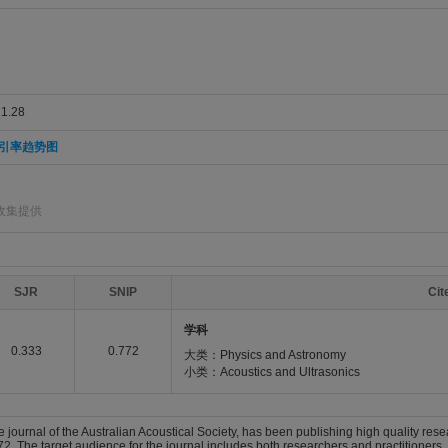
.28
引率趋势图
收集提供
SJR
SNIP
Ci
学科
0.333
0.772
大类：Physics and Astronomy
小类：Acoustics and Ultrasonics
he journal of the Australian Acoustical Society, has been publishing high quality res
The target audience for the journal includes both researchers and practitioners. I