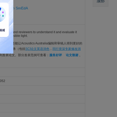
顶部
cy Based on SmEdA
r editors and reviewers to understand it and evaluate it
 best possible light.
的语言要求，还能让Acoustics Australia编辑和审稿人得到更好的
CI论文编辑服务（包括
SCI论文英语润色
，
同行资深专家修改润
顺利发表论文。部分发表范例可查看：
服务好评
论文致谢
。
052