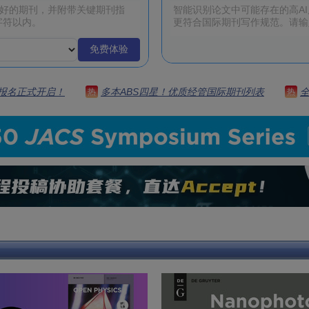
免费体验
 | 报名正式开启！
多本ABS四星！优质经管国际期刊列表
热
热