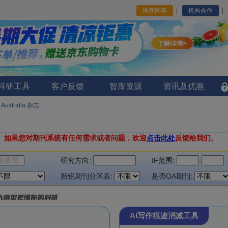
推荐同事
机构合作
I科研工具
客户反馈
智库资源
资讯及优惠
s Australia 杂志
。
如果您对期刊系统有任何需求或者问题，欢迎
点击此处
反馈给我们。
研究方向:
IF范围:
-
新锐期刊分区表:
是否OA期刊:
AI写作痕迹消减工具