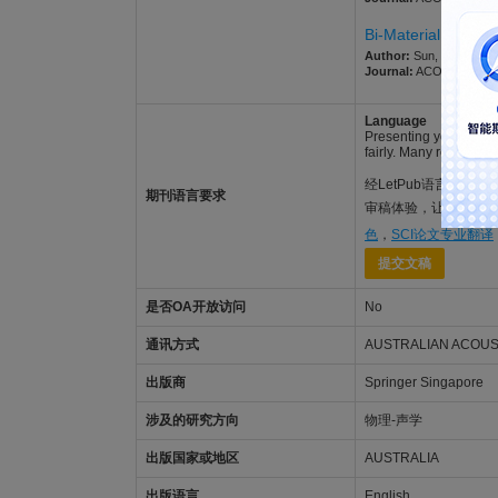
Bi-Material Layou
Author:
Sun, Yechen; Y
Journal:
ACOUSTICS AUST
Language
Presenting your work i
fairly. Many researche
经LetPub语言功底雄厚的
期刊语言要求
审稿体验，让稿件最大限度
色
，
SCI论文专业翻译
提交文稿
是否OA开放访问
No
通讯方式
AUSTRALIAN ACOUST
出版商
Springer Singapore
涉及的研究方向
物理-声学
出版国家或地区
AUSTRALIA
出版语言
English