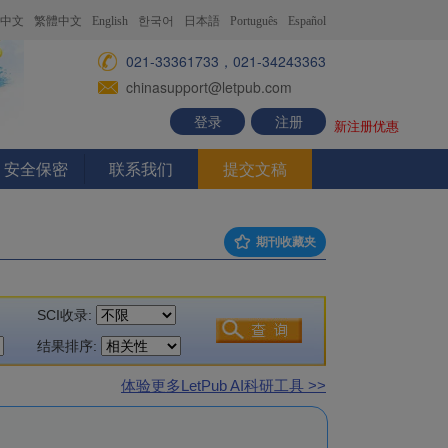
中文
繁體中文
English
한국어
日本語
Português
Español
021-33361733，021-34243363
chinasupport@letpub.com
登录
注册
新注册优惠
安全保密
联系我们
提交文稿
期刊收藏夹
SCI收录:
结果排序:
体验更多LetPub AI科研工具 >>