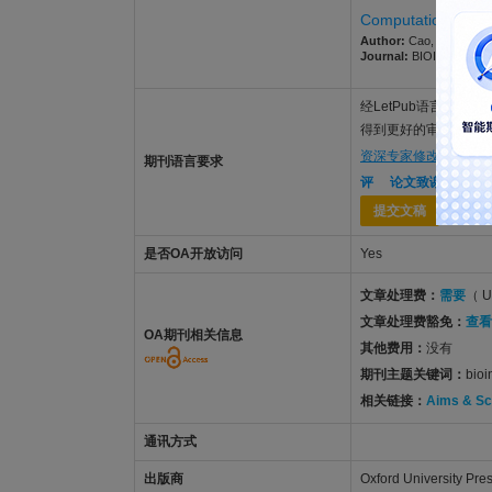
Computational desi
Author:
Cao, Ying; Li, Y
Journal:
BIOINFORMATICS
经LetPub语言功底雄厚的美
得到更好的审稿体验，让稿
资深专家修改润色
，
S
期刊语言要求
评
论文致谢
。
提交文稿
是否OA开放访问
Yes
文章处理费：
需要
（ U
文章处理费豁免：
查看
OA期刊相关信息
其他费用：
没有
期刊主题关键词：
bioi
相关链接：
Aims & S
通讯方式
出版商
Oxford University Pre