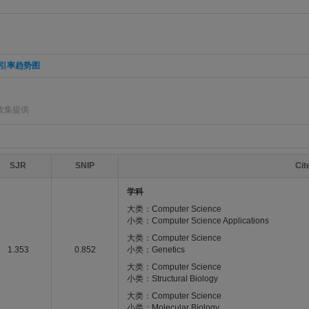
引率趋势图
收集提供
SJR
SNIP
Ci
学科
大类：Computer Science
小类：Computer Science Applications
大类：Computer Science
1.353
0.852
小类：Genetics
大类：Computer Science
小类：Structural Biology
大类：Computer Science
小类：Molecular Biology