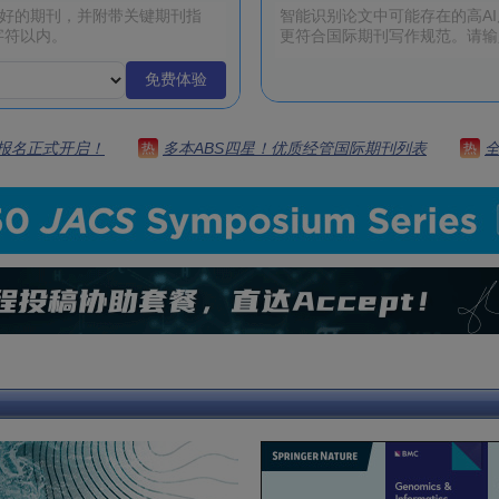
免费体验
 | 报名正式开启！
多本ABS四星！优质经管国际期刊列表
热
热