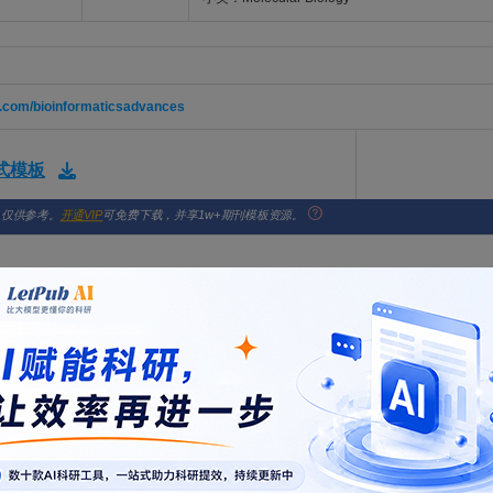
p.com/bioinformaticsadvances
格式模板
，仅供参考。
开通VIP
可免费下载，并享1w+期刊模板资源。
key transcription factors by correlating binding sites with differentially
 Yao, Min; Zhang, Fanghong; Niu, Siqi; Wen, Jingchun; Wang, Jianwu; Yang, Ye; Gao, Xueju
 ADVANCES. 2026; Vol. 6, Issue 1, pp. -. DOI: 10.1093/bioadv/vbag145
iction and generation of ASC-speck aptamers using multiscale deep biol
Zou, Quan; Xu, Lei
 ADVANCES. 2026; Vol. 6, Issue 1, pp. -. DOI: 10.1093/bioadv/vbag168
t and Similarity Learning for robust multi-omics cancer subtype identifi
hou, Yuhao; Yang, Wenqing; Zhang, Yashu; He, Yan; Li, Donghan; Zheng, Songming; Chen, Shi
 ADVANCES. 2026; Vol. 6, Issue 1, pp. -. DOI: 10.1093/bioadv/vbag110