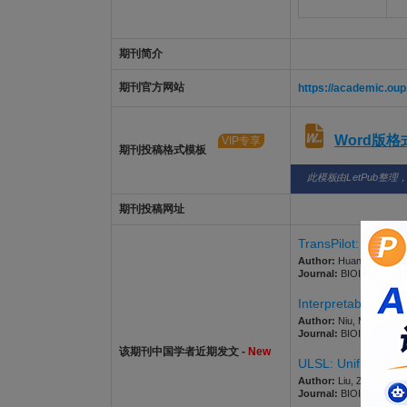
期刊简介
期刊官方网站
https://academic.ou
Word版
VIP专享
期刊投稿格式模板
此模板由LetPub整理
期刊投稿网址
TransPilot: mining 
Author:
Huang, Tinghua;
Journal:
BIOINFORMATICS
Interpretable pred
Author:
Niu, Mengting; 
Journal:
BIOINFORMATICS
该期刊中国学者近期发文 -
New
ULSL: Unified Laten
Author:
Liu, Zhiyong; Z
Journal:
BIOINFORMATICS