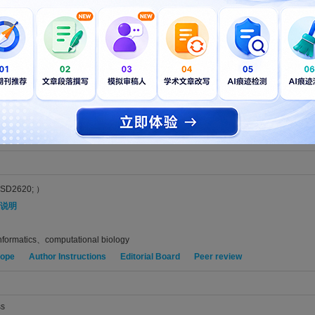
gn of class II MHC binding peptide with sequence-based evolution inf
uqing; Ren, Weitong; Li, Wenfei; Yan, Zhiqiang
 ADVANCES. 2026; Vol. 6, Issue 1, pp. -. DOI: 10.1093/bioadv/vbag090
籍native English speaker精心编辑的稿件，不仅能满足Bioinformatics Advan
件最大限度地被Bioinformatics Advances编辑和审稿人充分理解和公正评估。L
CI论文专业翻译
，
SCI论文格式排版
，
专业学术制图
等）帮助作者准备稿件，已助力全
SD2620; ）
说明
nformatics、computational biology
cope
Author Instructions
Editorial Board
Peer review
ss