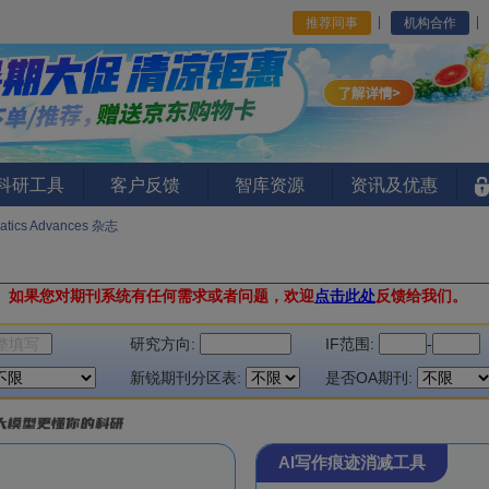
推荐同事
机构合作
I科研工具
客户反馈
智库资源
资讯及优惠
matics Advances 杂志
。
如果您对期刊系统有任何需求或者问题，欢迎
点击此处
反馈给我们。
研究方向:
IF范围:
-
新锐期刊分区表:
是否OA期刊:
AI写作痕迹消减工具