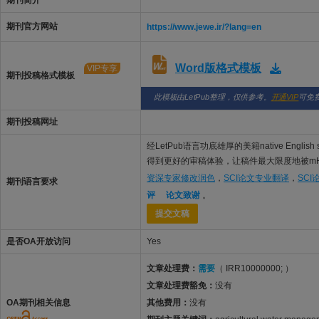
期刊简介
期刊官方网站
https://www.jewe.ir/?lang=en
Word版格式模板
VIP专享
期刊投稿格式模板
此模板由LetPub整理，仅供参考。
开通VIP
可免
期刊投稿网址
经LetPub语言功底雄厚的美籍native Englis
得到更好的审稿体验，让稿件最大限度地被mHyT 
资深专家修改润色
，
SCI论文专业翻译
，
SC
期刊语言要求
评
论文致谢
。
提交文稿
是否OA开放访问
Yes
文章处理费：
需要
（ IRR10000000; ）
文章处理费豁免：
没有
OA期刊相关信息
其他费用：
没有