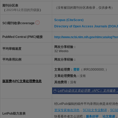
期刊分区表
（没有被旧的期刊分区表收录，仅供参考）
（
2023年12月旧的升级版
）
Scopus (CiteScore)
SCI期刊收录coverage
Directory of Open Access Journals (DOAJ
PubMed Central (PMC)链接
http://www.ncbi.nlm.nih.gov/nlmcatalo
网友分享经验：
平均审稿速度
32 Weeks
平均录用比例
网友分享经验：
文章处理费：
需要
（ IRR10000000; ）
文章处理费豁免：
没有
版面费
/
APC文章处理费信息
其他费用：
没有
LetPub提供文章处理费（APC）支持服务
经LetPub编辑的稿件平均录用比例是未经润色
资深专家修改润色
，
SCI论文专业翻译
，
SC
LetPub助力发表
快看看作者怎么说吧：
服务好评
论文致谢