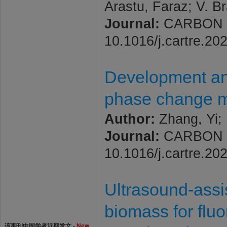
Arastu, Faraz; V. B
Journal:
CARBON TR
10.1016/j.cartre.20
Development and
phase change m
Author:
Zhang, Yi;
Journal:
CARBON TR
10.1016/j.cartre.20
Ultrasound-assi
biomass for fluo
该期刊中国学者近期发文 -
New