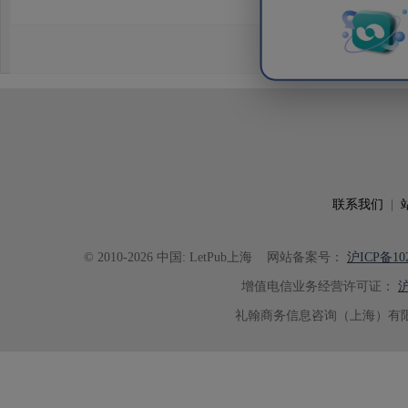
效应及界面电荷传输等研究内容，
论述逻辑进行了系统梳理，使研究
析及机理讨论之间的关系更加清晰
出的呈现。同时，编辑对英文语法
语言规范进行了细致修改，有效提
可读性。整个服务过程中沟通及时
具有针对性，为论文顺利投稿并发表于 Ad
了重要帮助。
联系我们
|
© 2010-2026 中国: LetPub上海
网站备案号：
沪ICP备102
增值电信业务经营许可证：
沪
礼翰商务信息咨询（上海）有限