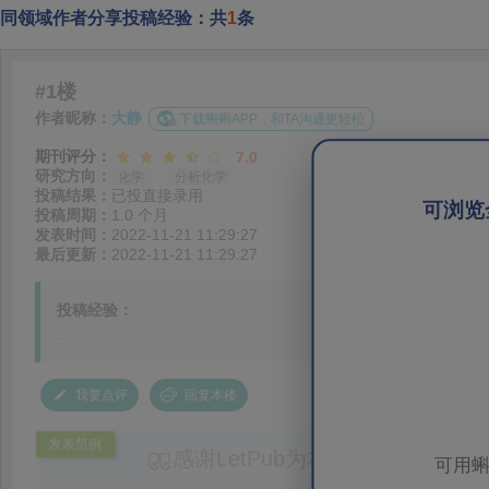
同领域作者分享投稿经验：共
1
条
#1楼
作者昵称：
大静
下载蝌蝌APP，和TA沟通更轻松
期刊评分：
7.0
研究方向：
化学
分析化学
投稿结果：
已投直接录用
可浏览
投稿周期：
1.0 个月
发表时间：
2022-11-21 11:29:27
最后更新：
2022-11-21 11:29:27
投稿经验：
.
我要点评
回复本楼
发表范例
感谢LetPub为本论文提供专业
可用蝌
务。编辑结合论文中全光谱响应S