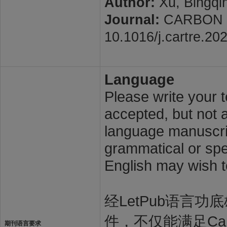
Author:
Xu, Bingqin
Journal:
CARBON TR
10.1016/j.cartre.20
Language
Please write your t
accepted, but not a
language manuscrip
grammatical or spel
English may wish t
经LetPub语言功底雄
件，不仅能满足Carb
期刊语言要求