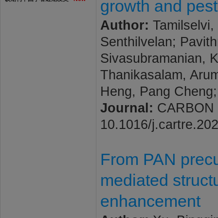
growth and pes
Author:
Tamilselvi,
Senthilvelan; Pavi
Sivasubramanian, K
Thanikasalam, Aru
Heng, Pang Cheng;
Journal:
CARBON TR
10.1016/j.cartre.20
From PAN precurs
mediated struct
enhancement