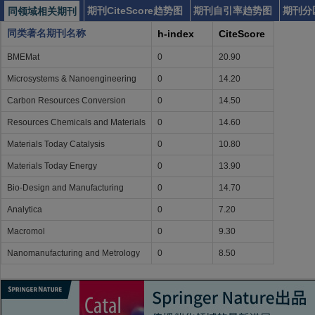
期刊CiteScore趋势图
期刊自引率趋势图
期刊分
同领域相关期刊
同类著名期刊名称
h-index
CiteScore
BMEMat
0
20.90
Microsystems & Nanoengineering
0
14.20
Carbon Resources Conversion
0
14.50
Resources Chemicals and Materials
0
14.60
Materials Today Catalysis
0
10.80
Materials Today Energy
0
13.90
Bio-Design and Manufacturing
0
14.70
Analytica
0
7.20
Macromol
0
9.30
Nanomanufacturing and Metrology
0
8.50