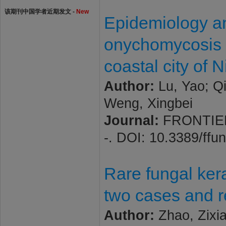
该期刊中国学者近期发文 -
New
Epidemiology and
onychomycosis a
coastal city of 
Author:
Lu, Yao; Qi
Weng, Xingbei
Journal:
FRONTIERS
-. DOI: 10.3389/ff
Rare fungal kera
two cases and re
Author:
Zhao, Zixia