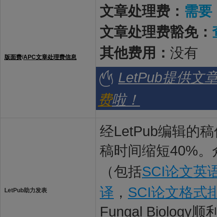
文章处理费：
需要
文章处理费豁免：
其他费用：
没有
版面费
/
APC文章处理费信息
LetPub提供
费
啦！
经LetPub编辑
稿时间缩短40%。
（包括
SCI论文英
译
，
SCI论文格式
LetPub助力发表
Fungal Biolog