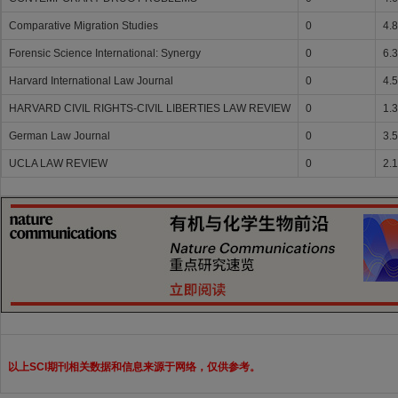
Comparative Migration Studies
0
4.
Forensic Science International: Synergy
0
6.
Harvard International Law Journal
0
4.
HARVARD CIVIL RIGHTS-CIVIL LIBERTIES LAW REVIEW
0
1.
German Law Journal
0
3.
UCLA LAW REVIEW
0
2.
以上SCI期刊相关数据和信息来源于网络，仅供参考。