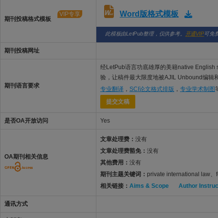
Word版格式模板
VIP专享
期刊投稿格式模板
此模板由LetPub整理，仅供参考。
开通VIP
可免
期刊投稿网址
经LetPub语言功底雄厚的美籍native Engl
验，让稿件最大限度地被AJIL Unbound编
期刊语言要求
专业翻译
，
SCI论文格式排版
，
专业学术制图
提交文稿
是否OA开放访问
Yes
文章处理费：
没有
文章处理费豁免：
没有
OA期刊相关信息
其他费用：
没有
期刊主题关键词：
private international law、
相关链接：
Aims & Scope
Author Instru
通讯方式