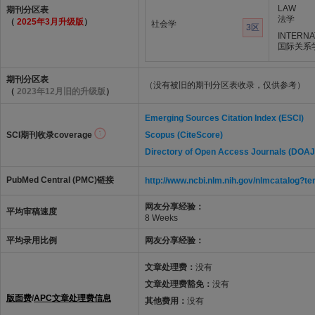
LAW
期刊分区表
法学
（
2025年3月升级版
）
社会学
3区
INTERNA
国际关系
期刊分区表
（没有被旧的期刊分区表收录，仅供参考）
（
2023年12月旧的升级版
）
Emerging Sources Citation Index (ESCI)
SCI期刊收录coverage
Scopus (CiteScore)
Directory of Open Access Journals (DOAJ
PubMed Central (PMC)链接
http://www.ncbi.nlm.nih.gov/nlmcatalo
网友分享经验：
平均审稿速度
8 Weeks
平均录用比例
网友分享经验：
文章处理费：
没有
文章处理费豁免：
没有
版面费
/
APC文章处理费信息
其他费用：
没有