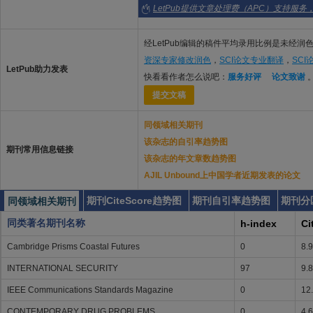
LetPub提供文章处理费（APC）支持服务
经LetPub编辑的稿件平均录用比例是未经润色
资深专家修改润色
，
SCI论文专业翻译
，
SC
LetPub助力发表
快看看作者怎么说吧：
服务好评
论文致谢
提交文稿
同领域相关期刊
该杂志的自引率趋势图
期刊常用信息链接
该杂志的年文章数趋势图
AJIL Unbound上中国学者近期发表的论文
期刊CiteScore趋势图
期刊自引率趋势图
期刊分
同领域相关期刊
同类著名期刊名称
h-index
Ci
Cambridge Prisms Coastal Futures
0
8.
INTERNATIONAL SECURITY
97
9.
IEEE Communications Standards Magazine
0
12
CONTEMPORARY DRUG PROBLEMS
0
4.