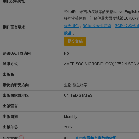
期刊投稿网址
经LetPub语言功底雄厚的美籍native Engl
好的审稿体验，让稿件最大限度地被EUKARYO
修改润色
，
SCI论文专业翻译
，
SCI论文格式
期刊语言要求
致谢
。
提交文稿
是否OA开放访问
No
通讯方式
AMER SOC MICROBIOLOGY, 1752 N ST NW
出版商
涉及的研究方向
生物-微生物学
出版国家或地区
UNITED STATES
出版语言
出版周期
Monthly
出版年份
2002
0
点击查看年文章数趋势图
年文章数