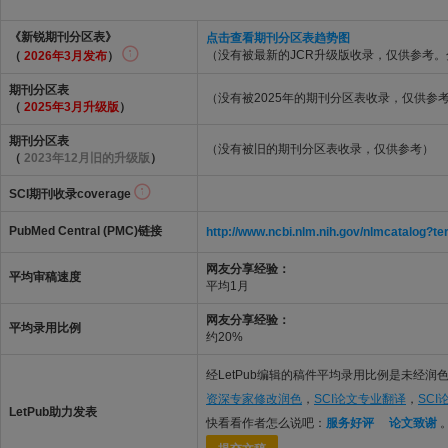
《新锐期刊分区表》
点击查看期刊分区表趋势图
（没有被最新的JCR升级版收录，仅供参考
（
2026年3月发布
）
期刊分区表
（没有被2025年的期刊分区表收录，仅供参
（
2025年3月升级版
）
期刊分区表
（没有被旧的期刊分区表收录，仅供参考）
（
2023年12月旧的升级版
）
SCI期刊收录coverage
PubMed Central (PMC)链接
http://www.ncbi.nlm.nih.gov/nlmcatalo
网友分享经验：
平均审稿速度
平均1月
网友分享经验：
平均录用比例
约20%
经LetPub编辑的稿件平均录用比例是未经润色
资深专家修改润色
，
SCI论文专业翻译
，
SC
LetPub助力发表
快看看作者怎么说吧：
服务好评
论文致谢