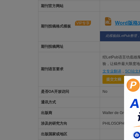
期刊官方网站
Word版
VIP专享
期刊投稿格式模板
此模板由LetPub整理
期刊投稿网址
经LetPub语言功底雄厚
验，让稿件最大限度地被K
期刊语言要求
文专业翻译
，
SCI论
提交文稿
是否OA开放访问
No
通讯方式
出版商
Walter de Gruyter
涉及的研究方向
PHILOSOPHY-
出版国家或地区