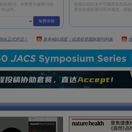
免费体验
 | 报名正式开启！
多本ABS四星！优质经管国际期刊列表
热
热