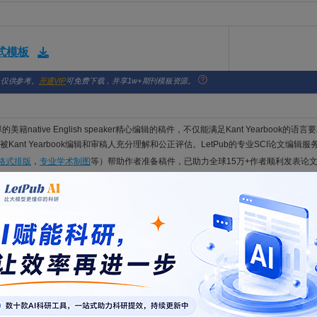
格式模板
，仅供参考。
开通VIP
可免费下载，并享1w+期刊模板资源。
的美籍native English speaker精心编辑的稿件，不仅能满足Kant Yearbook
ant Yearbook编辑和审稿人充分理解和公正评估。LetPub的专业SCI论文编辑服
文格式排版
，
专业学术制图
等）帮助作者准备稿件，已助力全球15万+作者顺利发表论