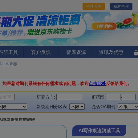
推荐同事
机构合作
I科研工具
客户反馈
智库资源
资讯及优惠
arbook 杂志
。
如果您对期刊系统有任何需求或者问题，欢迎
点击此处
反馈给我们。
研究方向:
IF范围:
-
新锐期刊分区表:
是否OA期刊:
AI写作痕迹消减工具