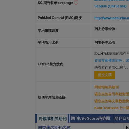
SCI期刊收录coverage
Scopus (CiteScore)
PubMed Central (PMC)链接
http://www.ncbi.nl
网友分享经验：
平均审稿速度
平均录用比例
网友分享经验：
经LetPub编辑的稿
资深专家修改润色
，
S
LetPub助力发表
快看看作者怎么说吧：
提交文稿
同领域相关期刊
该杂志的自引率趋势图
期刊常用信息链接
该杂志的年文章数趋势
Kant Yearbook
期刊CiteScore趋势图
期刊自
同领域相关期刊
同类著名期刊名称
h