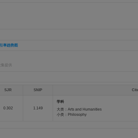
引率趋势图
]收集提供
SJR
SNIP
Ci
学科
0.302
1.149
大类：Arts and Humanities
小类：Philosophy