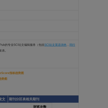
Pub的专业SCI论文编辑服务（包括
SCI论文英语润色
，
同行
利发表。
iteScore指标趋势图
表趋势图
发文
期刊分区表相关期刊
浏览次数