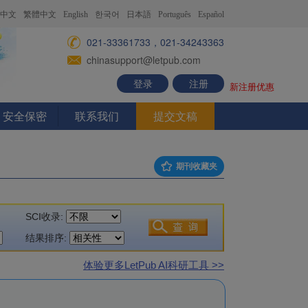
中文
繁體中文
English
한국어
日本語
Português
Español
021-33361733，021-34243363
chinasupport@letpub.com
登录
注册
新注册优惠
安全保密
联系我们
提交文稿
期刊收藏夹
SCI收录:
结果排序:
体验更多LetPub AI科研工具 >>