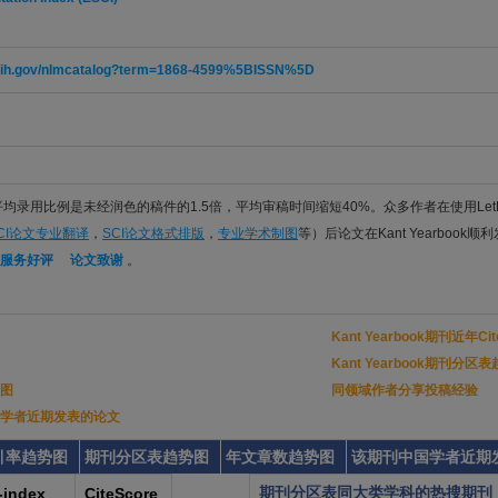
m.nih.gov/nlmcatalog?term=1868-4599%5BISSN%5D
件平均录用比例是未经润色的稿件的1.5倍，平均审稿时间缩短40%。众多作者在使用Let
CI论文专业翻译
，
SCI论文格式排版
，
专业学术制图
等）后论文在Kant Yearbook顺
服务好评
论文致谢
。
Kant Yearbook期刊近年C
Kant Yearbook期刊分区
图
同领域作者分享投稿经验
上中国学者近期发表的论文
引率趋势图
期刊分区表趋势图
年文章数趋势图
该期刊中国学者近期
期刊分区表同大类学科的热搜期刊
-index
CiteScore