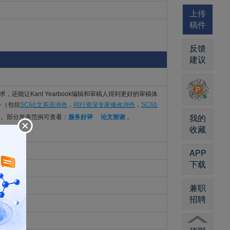
上传
稿件
反馈
建议
的语言要求，还能让Kant Yearbook编辑和审稿人得到更好的审稿体
务（包括
SCI论文英语润色
，
同行资深专家修改润色
，
SCI论
我的
文。部分发表范例可查看：
服务好评
论文致谢
。
收藏
APP
下载
兼职
招聘