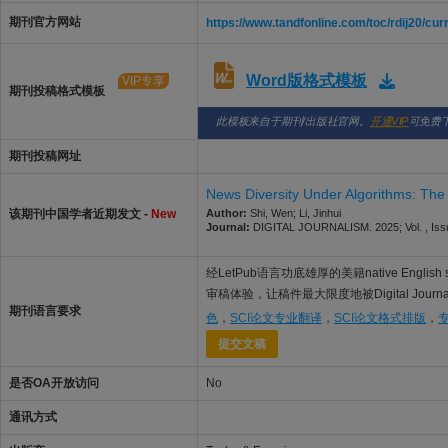
期刊官方网站
https://www.tandfonline.com/toc/rdij20/cur
Word版格式模板
VIP专享
期刊投稿格式模板
此模板来自于期刊/出版社官网。
开通VIP
可免费
期刊投稿网址
News Diversity Under Algorithms: The 
该期刊中国学者近期发文 -
New
Author:
Shi, Wen; Li, Jinhui
Journal:
DIGITAL JOURNALISM. 2025; Vol. , Issu
经LetPub语言功底雄厚的美籍native Englis
审稿体验，让稿件最大限度地被Digital Jou
期刊语言要求
色
，
SCI论文专业翻译
，
SCI论文格式排版
，
提交文稿
是否OA开放访问
No
通讯方式