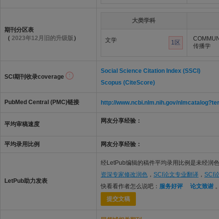
大类学科
期刊分区表
（
2023年12月旧的升级版
）
COMMUN
文学
1区
传播学
Social Science Citation Index (SSCI)
SCI期刊收录coverage
Scopus (CiteScore)
PubMed Central (PMC)链接
http://www.ncbi.nlm.nih.gov/nlmcatalo
网友分享经验：
平均审稿速度
平均录用比例
网友分享经验：
经LetPub编辑的稿件平均录用比例是未经润色
资深专家修改润色
，
SCI论文专业翻译
，
SC
LetPub助力发表
快看看作者怎么说吧：
服务好评
论文致谢
提交文稿