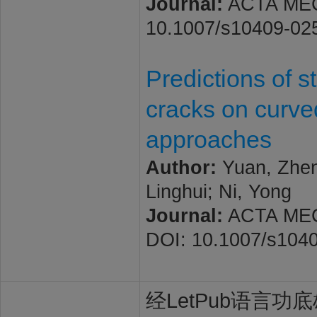
Journal:
ACTA MECH
10.1007/s10409-02
Predictions of st
cracks on curve
approaches
Author:
Yuan, Zheng
Linghui; Ni, Yong
Journal:
ACTA MECH
DOI: 10.1007/s104
经LetPub语言功底雄