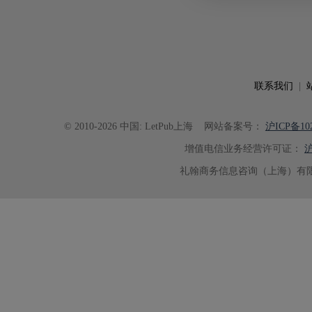
出的呈现。同时，编辑对英文语法
语言规范进行了细致修改，有效提
可读性。整个服务过程中沟通及时
具有针对性，为论文顺利投稿并发表于 Ad
了重要帮助。
联系我们
|
© 2010-2026 中国: LetPub上海
网站备案号：
沪ICP备102
增值电信业务经营许可证：
沪
礼翰商务信息咨询（上海）有限