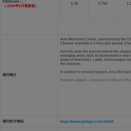
CiteScore
6.30
0.759
1.
（
2026年6月最新版
）
Acta Mechanica Sinica, sponsored by the Ch
Chinese scientists in China and abroad. It fe
Not only does the journal explore the classic
emerging areas such as biomechanics and nan
areas of mechanics. Lastly, it encourages re
the sciences.
In addition to research papers, Acta Mechanic
期刊简介
Related subjects » Classical Continuum Phy
期刊官方网站
https://www.springer.com/10409