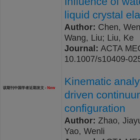
Influence of wa
liquid crystal e
Author:
Chen, Wenh
Wang, Liu; Liu, Ke
Journal:
ACTA MECH
10.1007/s10409-02
Kinematic analys
该期刊中国学者近期发文 -
New
driven continuu
configuration
Author:
Zhao, Jiayu
Yao, Wenli