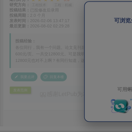
研究方向：
工程技术
工程：机械
投稿结果：
已投修改后录用
投稿周期：
2.0 个月
可浏览
发表时间：
2026-02-06 13:47:17
最后更新：
2026-08-02 02:29:28
投稿经验：
各位同行，我有一个问题。论文见刊后，我收到了一封邮件，邮件上写着。
600元/页。一共交12800元。可是我明明选择的订阅出版，为什么
12800元也对不上啊？有同行知道，这个邮件是诈骗邮件吗？
我要点评
回复本楼
可用蝌
发表范例
感谢LetPub为本论文提供专业
务。编辑结合论文中全光谱响应S
效应及界面电荷传输等研究内容，
论述逻辑进行了系统梳理，使研究
析及机理讨论之间的关系更加清晰