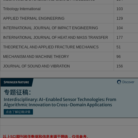
Tribology International
103
APPLIED THERMAL ENGINEERING
129
INTERNATIONAL JOURNAL OF IMPACT ENGINEERING
104
INTERNATIONAL JOURNAL OF HEAT AND MASS TRANSFER
177
THEORETICAL AND APPLIED FRACTURE MECHANICS
51
MECHANISM AND MACHINE THEORY
96
JOURNAL OF SOUND AND VIBRATION
156
以上SCI期刊相关数据和信息来源于网络，仅供参考。