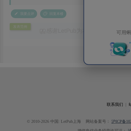
我要点评
回复本楼
发表范例
感谢LetPub为本论文提供专业
可用蝌
务。编辑结合论文中全光谱响应S
效应及界面电荷传输等研究内容，
论述逻辑进行了系统梳理，使研究
析及机理讨论之间的关系更加清晰
出的呈现。同时，编辑对英文语法
语言规范进行了细致修改，有效提
可读性。整个服务过程中沟通及时
具有针对性，为论文顺利投稿并发表于 Ad
了重要帮助。
联系我们
|
© 2010-2026 中国: LetPub上海
网站备案号：
沪ICP备102
增值电信业务经营许可证：
沪