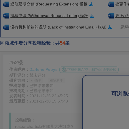
返修延期交稿 (Requesting Extension) 模板
变更作者信
撤稿申请 (Withdrawal Request Letter) 模板
更正/勘误
没有机构邮箱的说明 (Lack of institutional Email) 模板
更新中
同领域作者分享投稿经验：共
54
条
#52楼
作者昵称：
Darlene Pepys
下载蝌蝌APP，和TA沟通更轻松
期刊评分：
暂未评分
研究方向：
生物学
植物科学
投稿结果：
已投结果未知
投稿周期：
已投结果未知
可浏览
发表时间：
2021-12-26 22:45:25
最后更新：
2021-12-30 19:57:43
投稿经验：
researcharticle有哪几大块组成？