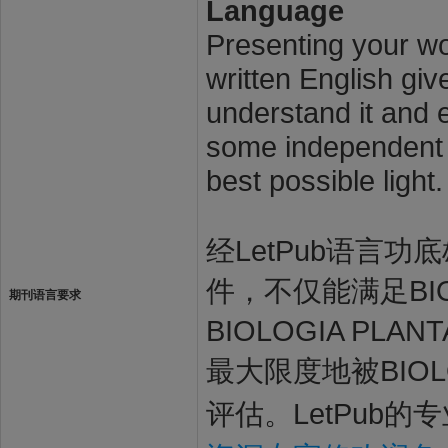
Language
Presenting your wor
written English giv
understand it and e
some independent s
best possible light.
经LetPub语言功底雄
件，不仅能满足BIO
期刊语言要求
BIOLOGIA P
最大限度地被BIOL
评估。LetPub的