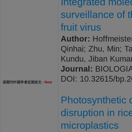
Integrated molec
surveillance of
fruit virus
Author:
Hoffmeister
Qinhai; Zhu, Min; 
Kundu, Jiban Kuma
Journal:
BIOLOGIA 
DOI: 10.32615/bp.
该期刊中国学者近期发文 -
New
Photosynthetic 
disruption in ri
microplastics