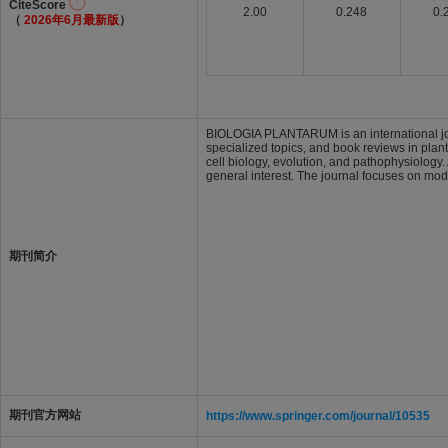
CiteScore
2.00
0.248
0.
（
2026年6月最新版
）
BIOLOGIA PLANTARUM is an international journ
specialized topics, and book reviews in plan
cell biology, evolution, and pathophysiology. 
general interest. The journal focuses on mod
期刊简介
期刊官方网站
https://www.springer.com/journal/10535