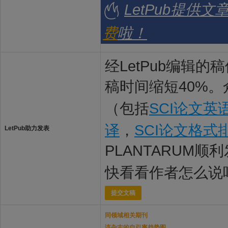
LetPub提供
费
啦！
经LetPub编辑
稿时间缩短40%。
（包括
SCI论文英
译
，
SCI论文格式
LetPub助力发表
PLANTARUM顺
快看看作者怎么说
提交文稿
同领域相关期刊
该杂志的自引率趋势图